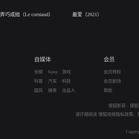
弄巧成拙（Le corniaud）
最爱（2021）
自媒体
会员
全部
Kpop
游戏
会员特权
科普
汽车
科技
会员剧场
国风
搞笑
出品人
帮助
搜狐影音
-
搜狐
请仔细阅读
搜狐视频隐私政策
、
Copyri