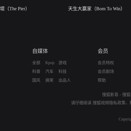
堤（The Pier）
天生大赢家（Born To Win）
自媒体
会员
全部
Kpop
游戏
会员特权
科普
汽车
科技
会员剧场
国风
搞笑
出品人
帮助
搜狐影音
-
搜狐
请仔细阅读
搜狐视频隐私政策
、
Copyri