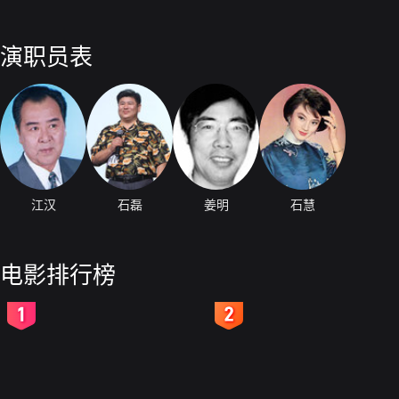
演职员表
江汉
石磊
姜明
石慧
电影排行榜
2
3