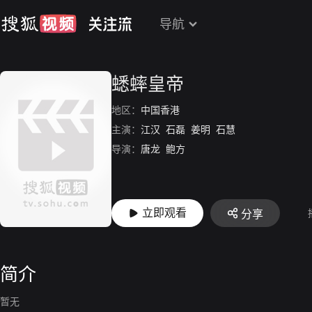
导航
蟋蟀皇帝
地区：
中国香港
主演：
江汉
石磊
姜明
石慧
导演：
唐龙
鲍方
立即观看
分享
简介
暂无