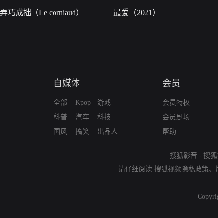
弄巧成拙（Le corniaud）
最爱（2021）
自媒体
会员
全部
Kpop
游戏
会员特权
科普
汽车
科技
会员剧场
国风
搞笑
出品人
帮助
搜狐影音
-
搜狐
请仔细阅读
搜狐视频隐私政策
、
Copyri