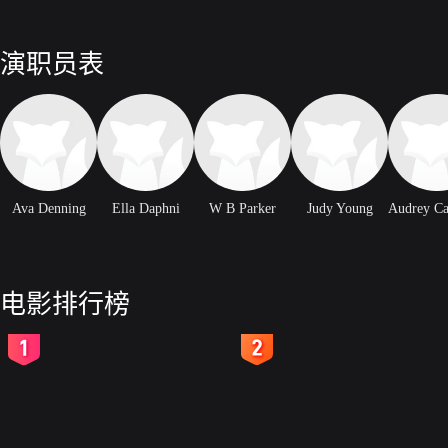
演职员表
Ava Denning
Ella Daphni
W B Parker
Judy Young
电影排行榜
2
3