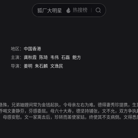
地区：
中国香港
主演：
龚秋霞
陈琦
韦伟
石磊
鲍方
导演：
姜明
朱石麟
文逸民
悬殊，兄弟妯娌间常为金钱起执，令母亲左右为难。德得妻秀珍提携，生
呼喝文妻静芬，芬感委屈。母六十大寿，德坚持铺张，文不允，双方争执
，母感安慰。文一家离去后，珍转而差使家姑，终使其不支病倒。文得悉
珍贪安逸，离开德返回娘家，却遭家人冷眼对待。德搬进弟家，十分后悔