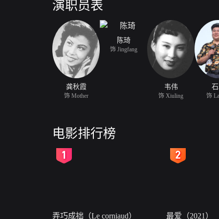
演职员表
陈琦
饰 Jingfang
龚秋霞
韦伟
石
饰 Mother
饰 Xiuling
饰 La
电影排行榜
2
3
弄巧成拙（Le corniaud）
最爱（2021）