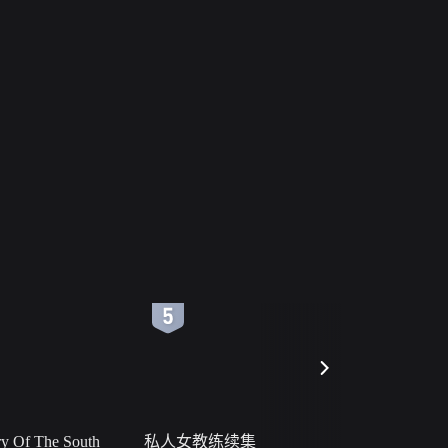
6
7
 Of The South
私人女教练续集
小二黑结