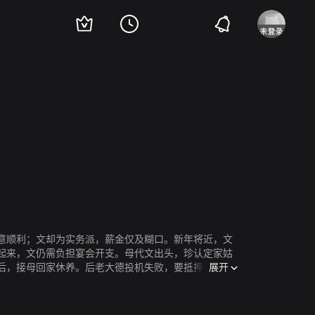
意顺利；文却为实务派，薪金仅及糊口。新年将近，文
起来，文仍需负担宴会开支。母代文出头，珍认定家姑
展开
后，接母回家休养。后老大德投机失败，要抵押所住大
昔日只顾体面，幸得老二相助，最后更与珍修好。阖家