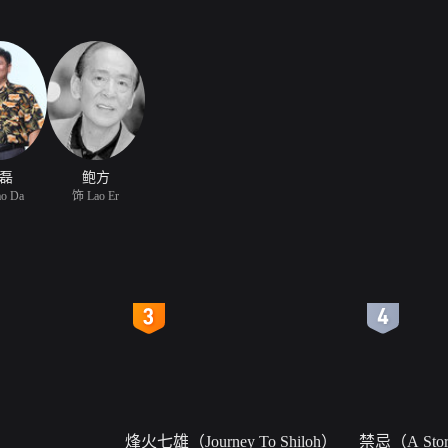
磊
鲍方
o Da
饰 Lao Er
4
5
烽火七雄（Journey To Shiloh）
禁忌（A Story