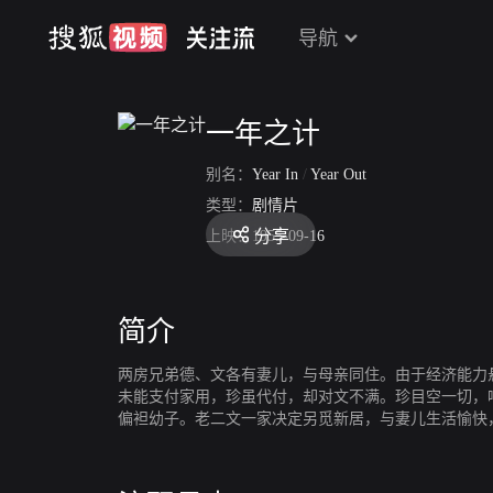
导航
一年之计
别名：
Year In
/
Year Out
类型：
剧情片
分享
上映：
1955-09-16
简介
两房兄弟德、文各有妻儿，与母亲同住。由于经济能力
未能支付家用，珍虽代付，却对文不满。珍目空一切，
偏袒幼子。老二文一家决定另觅新居，与妻儿生活愉快
屋偿巨债，惜妻之家人拒施援手，德终于被打回原形。
终可共庆团圆。