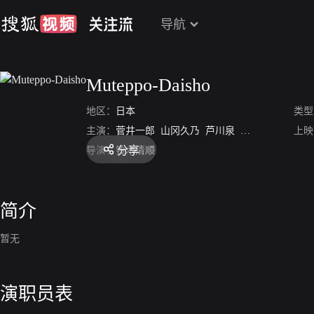
导航
Muteppo-Daisho
地区：
日本
类型
主演：
菅井一郎
山冈久乃
芦川泉
和田浩治
叶山
上映
分享
导演：
铃木清顺
简介
暂无
演职员表