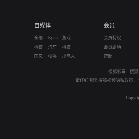
自媒体
会员
全部
Kpop
游戏
会员特权
科普
汽车
科技
会员剧场
国风
搞笑
出品人
帮助
搜狐影音
-
搜狐
请仔细阅读
搜狐视频隐私政策
、
Copyri