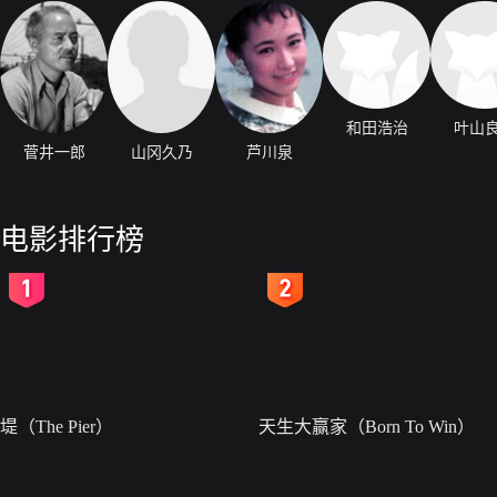
和田浩治
叶山
菅井一郎
山冈久乃
芦川泉
电影排行榜
2
3
堤（The Pier）
天生大赢家（Born To Win）