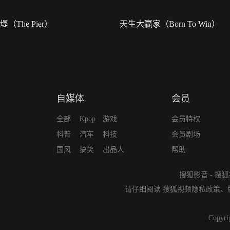
堤（The Pier）
天生大赢家（Born To Win）
自媒体
会员
全部
Kpop
游戏
会员特权
科普
汽车
科技
会员剧场
国风
搞笑
出品人
帮助
搜狐影音
-
搜狐
请仔细阅读
搜狐视频隐私政策
、
Copyri