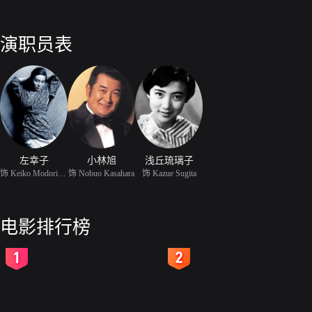
演职员表
左幸子
小林旭
浅丘琉璃子
饰 Keiko Modorikawa
饰 Nobuo Kasahara
饰 Kazue Sugita
电影排行榜
2
3