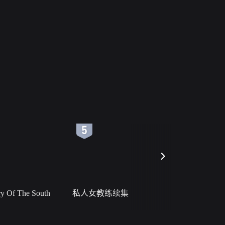
6
7
 Of The South
私人女教练续集
小二黑结