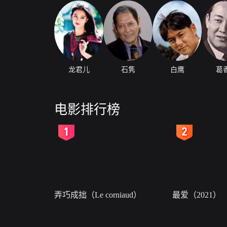
龙君儿
石隽
白鹰
葛
电影排行榜
2
3
弄巧成拙（Le corniaud）
最爱（2021）