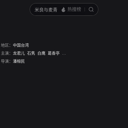
地区：
中国台湾
主演：
龙君儿
石隽
白鹰
葛香亭
萧锦
薛汉
蒋青峰
导演：
潘榕民