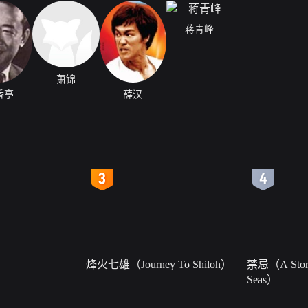
蒋青峰
萧锦
香亭
薛汉
4
5
烽火七雄（Journey To Shiloh）
禁忌（A Story
Seas）