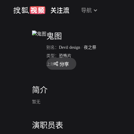
导航
鬼图
别名：
Devil design
/
夜之祭
类型：
恐怖片
分享
上映：
1980
简介
暂无
演职员表