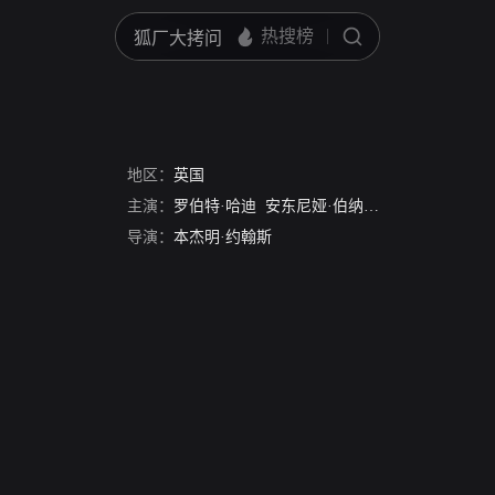
地区：
英国
主演：
罗伯特·哈迪
安东尼娅·伯纳斯
迈克尔·迪克森
导演：
本杰明·约翰斯