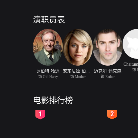
演职员表
Chaitum
饰 
罗伯特·哈迪
安东尼娅·伯纳斯
迈克尔·迪克森
饰 Old Harry
饰 Mother
饰 Father
电影排行榜
2
3