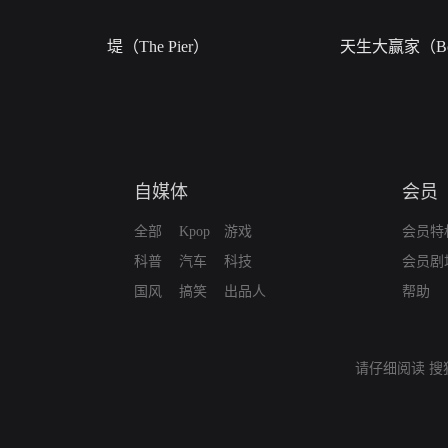
堤（The Pier）
天生大赢家（Bor
自媒体
会员
全部
Kpop
游戏
会员特
科普
汽车
科技
会员剧
国风
搞笑
出品人
帮助
请仔细阅读
搜