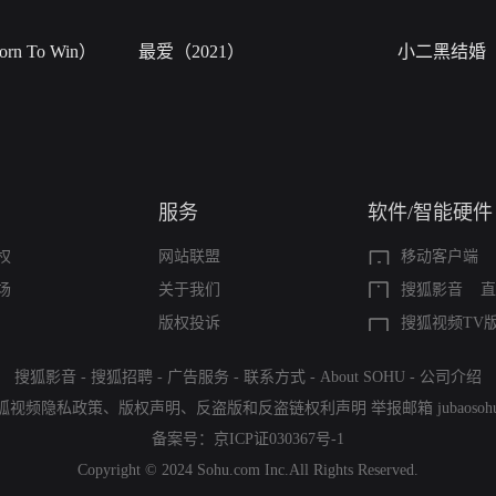
n To Win）
最爱（2021）
小二黑结婚
服务
软件/智能硬件
权
网站联盟
移动客户端
场
关于我们
搜狐影音
直
版权投诉
搜狐视频TV
搜狐影音
-
搜狐招聘
-
广告服务
-
联系方式
-
About SOHU
-
公司介绍
狐视频隐私政策
、
版权声明
、
反盗版和反盗链权利声明
举报邮箱
jubaoso
备案号：
京ICP证030367号-1
Copyright © 2024 Sohu.com Inc.All Rights Reserved.