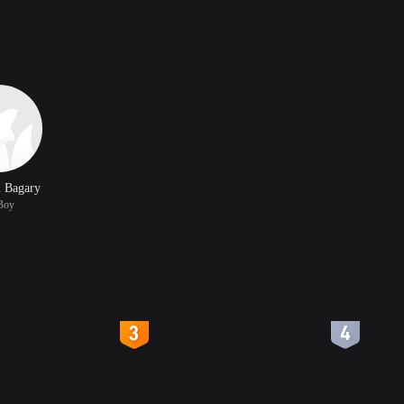
 Bagary
Boy
4
5