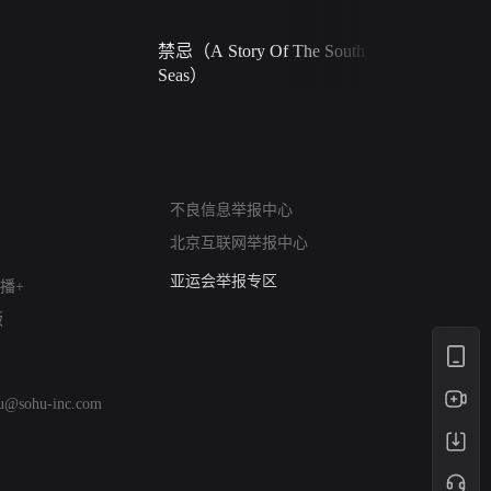
禁忌（A Story Of The South
火球（Ball 
Seas）
网络暴力有害信息举报
不良信息举报中心
12318 文化市场举报
北京互联网举报中心
算法推荐专项举报
亚运会举报专区
播+
涉历史虚无举报
版
网络谣言信息专项
涉政举报入口
涉未成年人举报
hu@sohu-inc.com
清朗自媒体乱象举报
涉民族宗教有害信息举报
清朗·生活服务类内容举报