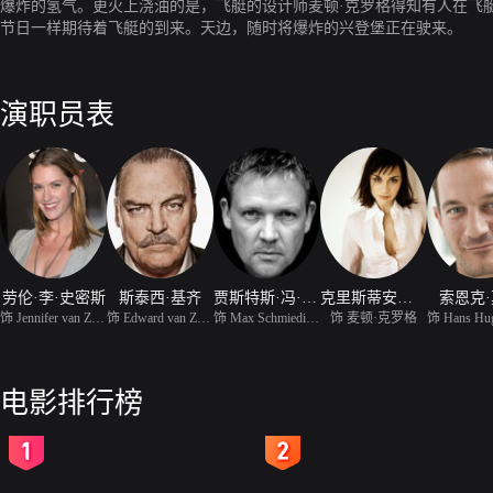
爆炸的氢气。更火上浇油的是，飞艇的设计师麦顿·克罗格得知有人在飞
节日一样期待着飞艇的到来。天边，随时将爆炸的兴登堡正在驶来。
演职员表
劳伦·李·史密斯
斯泰西·基齐
贾斯特斯·冯·多纳伊
克里斯蒂安妮·保罗
索恩克
饰 Jennifer van Zandt
饰 Edward van Zandt
饰 Max Schmiedinger
饰 麦顿·克罗格
电影排行榜
2
3