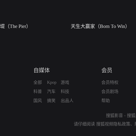
堤（The Pier）
天生大赢家（Born To Win）
自媒体
会员
全部
Kpop
游戏
会员特权
科普
汽车
科技
会员剧场
国风
搞笑
出品人
帮助
搜狐影音
-
搜狐
请仔细阅读
搜狐视频隐私政策
、