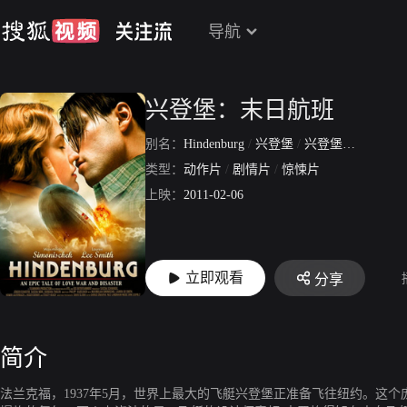
导航
兴登堡：末日航班
别名：
Hindenburg
/
兴登堡
/
兴登堡遇难记
类型：
动作片
/
剧情片
/
惊悚片
上映：
2011-02-06
立即观看
分享
简介
法兰克福，1937年5月，世界上最大的飞艇兴登堡正准备飞往纽约。