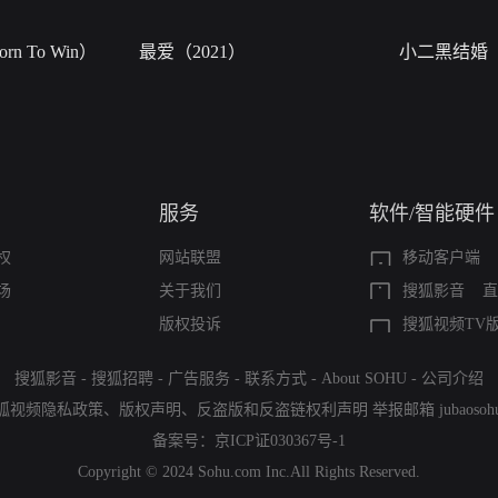
n To Win）
最爱（2021）
小二黑结婚
服务
软件/智能硬件
权
网站联盟
移动客户端
场
关于我们
搜狐影音
直
版权投诉
搜狐视频TV
搜狐影音
-
搜狐招聘
-
广告服务
-
联系方式
-
About SOHU
-
公司介绍
狐视频隐私政策
、
版权声明
、
反盗版和反盗链权利声明
举报邮箱
jubaoso
备案号：
京ICP证030367号-1
Copyright © 2024 Sohu.com Inc.All Rights Reserved.