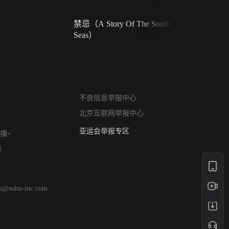
禁忌（A Story Of The South
火球（Ball 
Seas）
网络暴力有害信息举报
12318 文化市场举报
不良信息举报中心
算法推荐专项举报
北京互联网举报中心
亚运会举报专区
涉历史虚无举报
播+
网络谣言信息专项
版
涉政举报入口
涉未成年人举报
清朗自媒体乱象举报
hu@sohu-inc.com
涉民族宗教有害信息举报
清朗·生活服务类内容举报
清朗春节网络环境整治