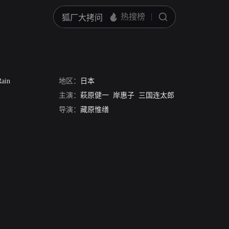
雨
Rain
地区：
日本
主演：
萩原健一
岸惠子
三国连太郎
导演：
藏原惟缮