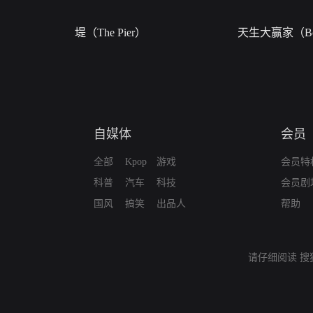
堤（The Pier）
天生大赢家（Bor
自媒体
会员
全部
Kpop
游戏
会员特
科普
汽车
科技
会员剧
国风
搞笑
出品人
帮助
请仔细阅读
搜