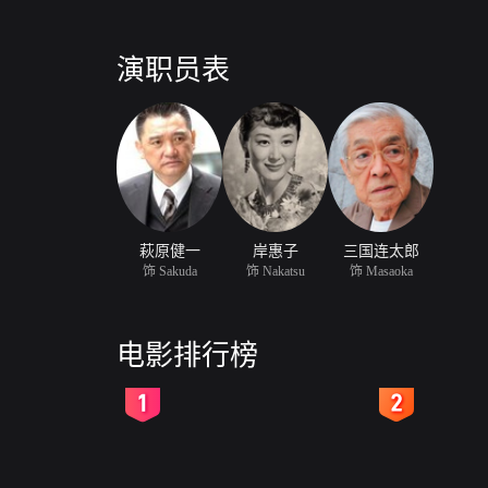
演职员表
萩原健一
岸惠子
三国连太郎
饰 Sakuda
饰 Nakatsu
饰 Masaoka
电影排行榜
2
3