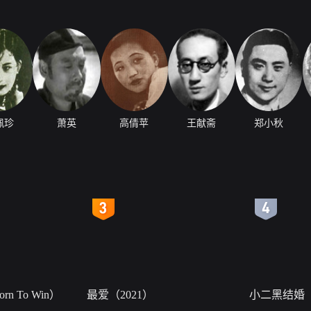
佩珍
萧英
高倩苹
王献斋
郑小秋
4
5
n To Win）
最爱（2021）
小二黑结婚