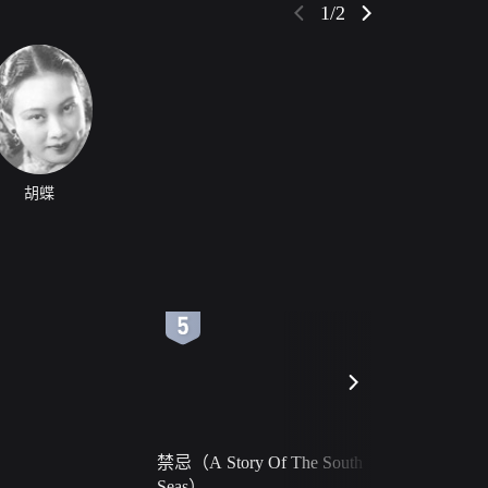
1/2
胡蝶
6
7
禁忌（A Story Of The South
火球（Ball 
Seas）