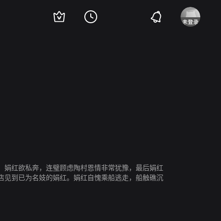
胡蝶
高梨痕
。娟红欲私奔，连璧顾虑陶村恩情非常犹豫，最后娟红
店见到已为名妓的娟红。娟红自愧乘船逃走，船触礁沉