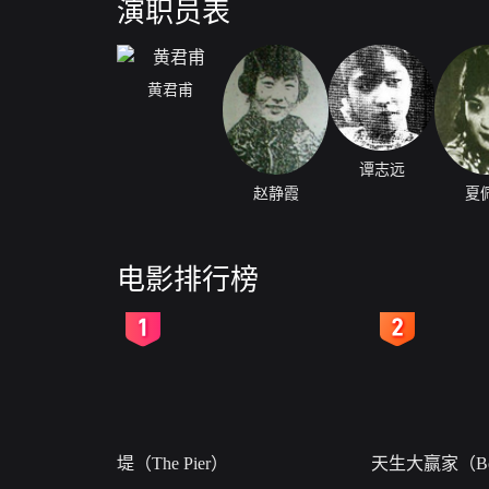
演职员表
黄君甫
谭志远
赵静霞
夏
电影排行榜
2
3
堤（The Pier）
天生大赢家（Bor