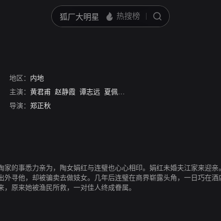
地区：
内地
主演：
黄君甫
赵静霞
谭志远
夏佩珍
萧英
高倩苹
王献斋
郑小秋
导演：
郑正秋
陶家的事悉力亲为，陶女娟红与连璧也心心相印。娟红未婚夫江家来迎亲
出外寻他，却被骗卖去做妓女。几年后连璧在商界崭露头角，一日巧在酒
来，原来她被渔民所救，一对佳人终成眷属。