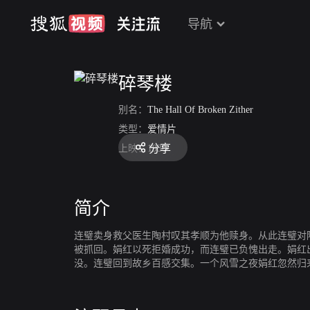
导航
碎琴楼
别名：
The Hall Of Broken Zither
类型：
爱情片
分享
上映：
1930
简介
连璧卖身救父医生陶村叹其孝顺为他赎身。从此连璧对
被抓回。娟红以死拒婚成功，而连璧已负愧出走。娟红
没。连璧回到故乡百感交集。一个风雪之夜娟红忽然归