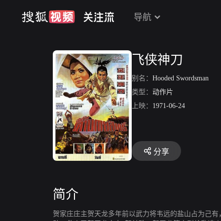
导航
飞侠神刀
别名：
Hooded Swordsman
类型：
动作片
上映：
1971-06-24
分享
简介
贺家庄庄主贺天龙多年前以武力将韦远的盐山占为己有