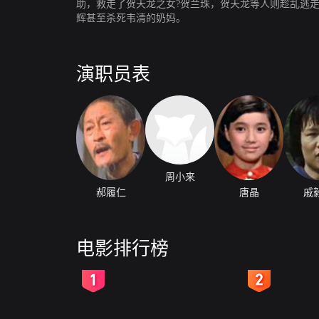
助，救走了贺天龙之女?贺兰珠，贺天龙等人则趁乱逃
辉甚至杀死韦清的奶妈。
演职员表
周小来
郝履仁
唐晶
戚
电影排行榜
2
3