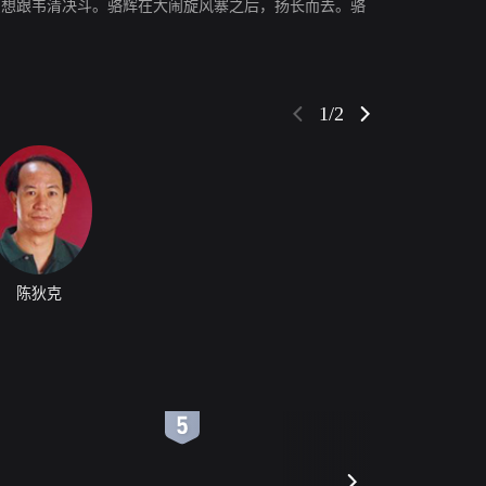
只想跟韦清决斗。骆辉在大闹旋风寨之后，扬长而去。骆
1/2
陈狄克
6
7