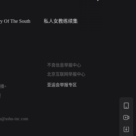
 Of The South
私人女教练续集
小二黑结
网络暴力有害信息举报
不良信息举报中心
12318 文化市场举报
北京互联网举报中心
算法推荐专项举报
亚运会举报专区
播+
涉历史虚无举报
版
网络谣言信息专项
涉政举报入口
涉未成年人举报
hu@sohu-inc.com
清朗自媒体乱象举报
涉民族宗教有害信息举报