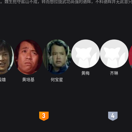
走。魏生抢夺盐山不成，转而想拉拢武功高强的骆辉，不料骆辉并无此意
黄梅
齐琳
毅雄
黄培基
何宝星
4
5