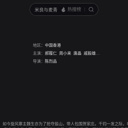
地区：
中国香港
主演：
郝履仁
周小来
唐晶
戚毅雄
黄培基
何宝星
导演：
陈烈品
，如今旋风寨主魏生亦为了抢夺盐山，带人包围贺家庄。千钧一发之际，