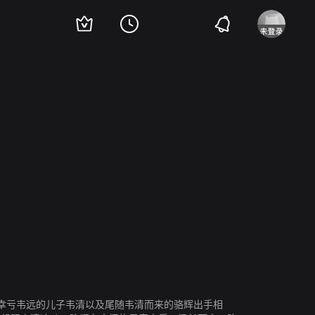
黄梅
齐琳
陈狄克
陈濠
幸亏韦远的儿子韦清以及尾随韦清而来的骆辉出手相