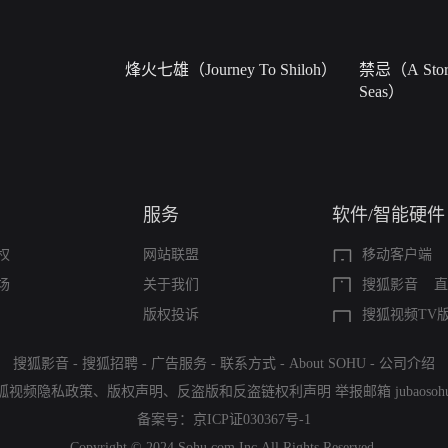
烽火七雄（Journey To Shiloh）
禁忌（A Story
Seas）
服务
软件/智能硬件
权
网站联盟
移动客户端
场
关于我们
搜狐影音
直
版权投诉
搜狐视频TV
搜狐影音
-
搜狐招聘
-
广告服务
-
联系方式
-
About SOHU
-
公司介绍
狐视频隐私政策
、
版权声明
、
反盗版和反盗链权利声明
举报邮箱
jubaoso
备案号：
京ICP证030367号-1
Copyright © 2024 Sohu.com Inc.All Rights Reserved.