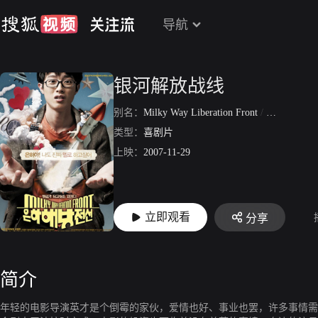
导航
银河解放战线
别名：
Milky Way Liberation Front
/
银河解放前
类型：
喜剧片
上映：
2007-11-29
立即观看
分享
简介
年轻的电影导演英才是个倒霉的家伙，爱情也好、事业也罢，许多事情需