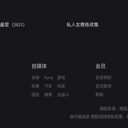
最爱（2021）
私人女教练续集
自媒体
会员
全部
Kpop
游戏
会员特权
科普
汽车
科技
会员剧场
国风
搞笑
出品人
帮助
搜狐影音
-
搜狐
请仔细阅读
搜狐视频隐私政策
、