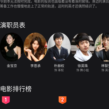
令剧本无法按时完成，电影的投资也面临着没有着落的窘境。身边的演员
筹备工作也慢慢地走上了正常的轨道，这时的英才还偶然结识了。
演职员表
金宝京
李恩承
朴赫权
徐英珠
林智
饰 革权
饰 舞小姐
饰 英
电影排行榜
2
3