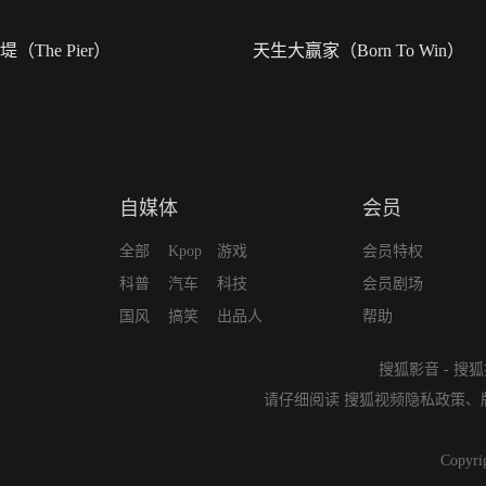
堤（The Pier）
天生大赢家（Born To Win）
自媒体
会员
全部
Kpop
游戏
会员特权
科普
汽车
科技
会员剧场
国风
搞笑
出品人
帮助
搜狐影音
-
搜狐
请仔细阅读
搜狐视频隐私政策
、
Copyri