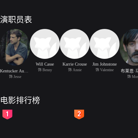
演职员表
Will Casse
Karrie Crouse
Jim Johnstone
饰 Benny
饰 Annie
饰 Valentine
Kentucker Audley
布莱恩·
饰 Jesse
饰 Mos
电影排行榜
2
3