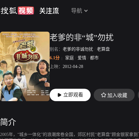
导航
老爹的非“城”勿扰
别名：
老爹的非诚勿扰
/
老算盘
6.1分
家庭
/
爱情
/
都市
上映：
2012-04-28
立即观看
加入收藏
简介
2005年，“城乡一体化”的浪潮席卷全国，郊区村民“老算盘”顾金银家