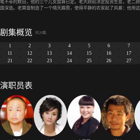
笔不菲的数目，他的三个儿女盘算已定。老大顾前决定投资生意，老二顾
国深造。老算盘制造了一个晴天霹雳，使得平静的农家起了风暴：他用这
的美梦化为泡影。接下来的首要任务就是齐心协力经营好酒楼，可酒楼的
算盘又宣布一道消息：“谁拉到赞助多，谁就当这个酒楼经理”。这是老
妹在金钱与人生、灵魂与财富的博弈下，时时拷问着求变、求富的思想，
剧集概览
人生阶梯、刷新着自己的精神世界。
共29集
1
2
3
4
5
6
7
11
12
13
14
15
16
17
21
22
23
24
25
26
27
演职员表