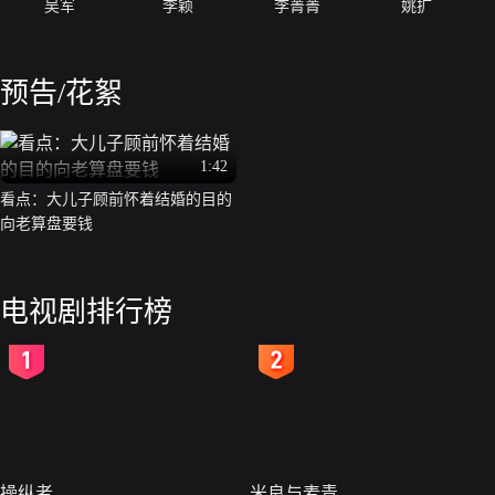
吴军
李颖
李菁菁
姚扩
预告/花絮
1:42
看点：大儿子顾前怀着结婚的目的
向老算盘要钱
电视剧排行榜
2
3
操纵者
米良与麦青