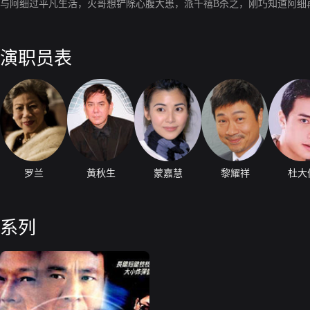
与阿细过平凡生活，火哥想铲除心腹大患，派千禧B杀之，刚巧知道阿细
演职员表
罗兰
黄秋生
蒙嘉慧
黎耀祥
杜大
系列