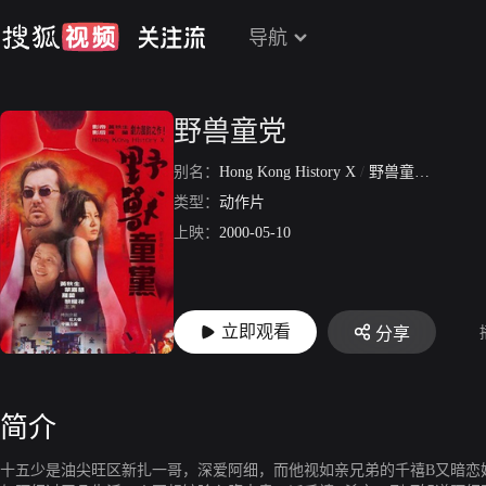
导航
野兽童党
别名：
Hong Kong History X
/
野兽童党1
类型：
动作片
上映：
2000-05-10
立即观看
分享
简介
十五少是油尖旺区新扎一哥，深爱阿细，而他视如亲兄弟的千禧B又暗恋