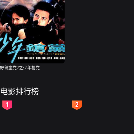
野兽童党2之少年枪党
电影排行榜
2
3