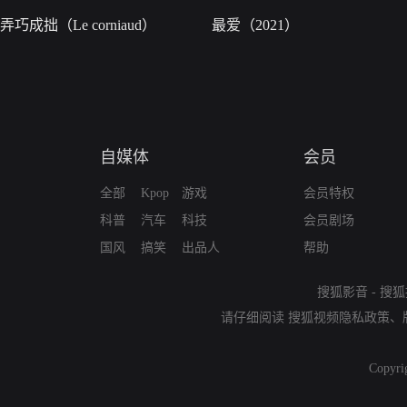
弄巧成拙（Le corniaud）
最爱（2021）
自媒体
会员
全部
Kpop
游戏
会员特权
科普
汽车
科技
会员剧场
国风
搞笑
出品人
帮助
搜狐影音
-
搜狐
请仔细阅读
搜狐视频隐私政策
、
Copyri