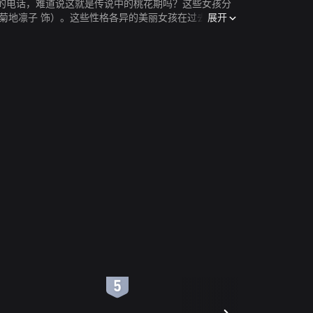
的电话，难道说这就是传说中的桃花期吗？这些女孩分
展开
（菊地凛子 饰）。这些性格各异的美丽女孩在过去的岁月
6
7