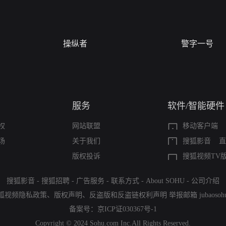
操纵者
警字一号
服务
软件/智能硬件
权
网站联盟
移动客户端
场
关于我们
搜狐影音
直
版权投诉
搜狐视频TV
搜狐影音
-
搜狐招聘
-
广告服务
-
联系方式
-
About SOHU
-
公司介绍
狐视频隐私政策
、
版权声明
、
反盗版和反盗链权利声明
举报邮箱
jubaoso
备案号：
京ICP证030367号-1
Copyright © 2024 Sohu.com Inc.All Rights Reserved.