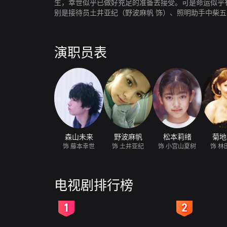
生，幸世似乎已做好充足的准备去接受。可是命运似乎
别是接待员土井亚纪（野波麻帆 饰）、照明助手中柴五
里都和他有过短暂的交流，如今她们到来，是否会为幸
演职员表
森山未来
野波麻帆
松本莉绪
菊地
饰 藤本幸世
饰 土井亚纪
饰 小宫山夏树
饰 林
电视剧排行榜
2
3