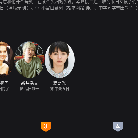
有意和他开个玩笑，在某个夜归的夜晚，幸世接二连三收到来自女孩子们
日（满岛光 饰）、OL小宫山夏树（松本莉绪 饰）、中学同学林田尚子
世开启恋爱的大门呢？
凛子
新井浩文
满岛光
田尚子
饰 岛田雄一
饰 中柴五日
4
5