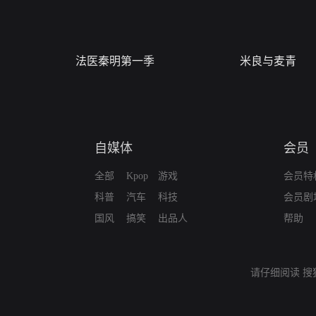
法医秦明第一季
米良与麦青
自媒体
会员
全部
Kpop
游戏
会员特
科普
汽车
科技
会员剧
国风
搞笑
出品人
帮助
请仔细阅读
搜