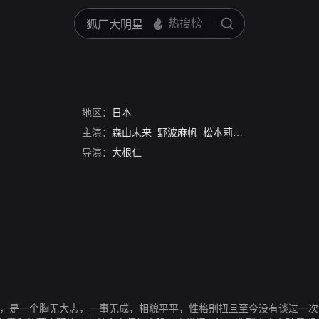
地区：
日本
主演：
森山未来
野波麻帆
松本莉绪
菊地凛子
新井
导演：
大根仁
饰），是一个胸无大志，一事无成，相貌平平，性格别扭且至今没有谈过一