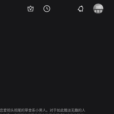
浩文
满岛光
次恋爱彻头彻尾的草食系小男人。对于如此黯淡无趣的人