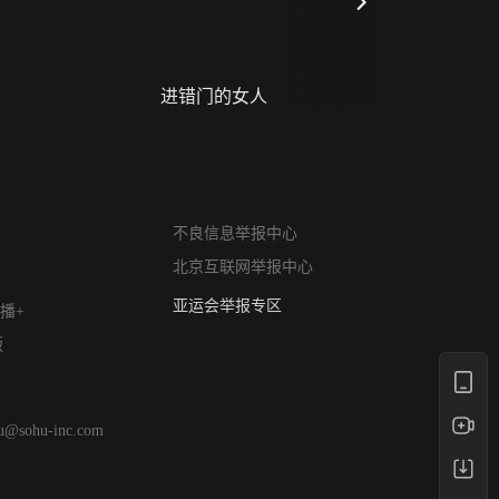
进错门的女人
请君入梦
网络暴力有害信息举报
不良信息举报中心
12318 文化市场举报
北京互联网举报中心
算法推荐专项举报
亚运会举报专区
播+
涉历史虚无举报
版
网络谣言信息专项
涉政举报入口
涉未成年人举报
hu@sohu-inc.com
清朗自媒体乱象举报
涉民族宗教有害信息举报