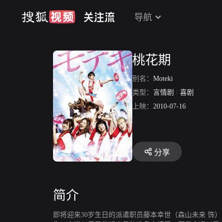
导航
桃花期
别名：
Moteki
类型：
言情剧
/
喜剧
上映：
2010-07-16
分享
简介
即将迎来30岁生日的派遣职员藤本幸世（森山未来 