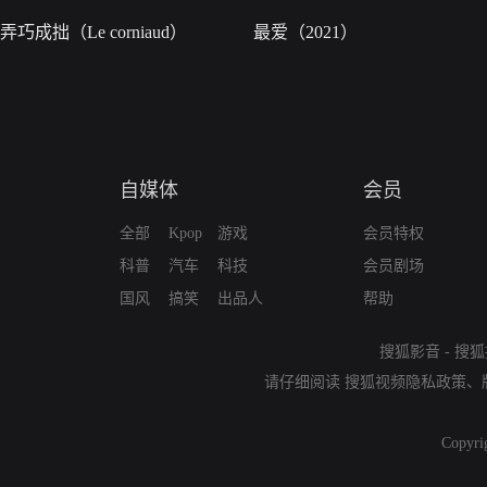
弄巧成拙（Le corniaud）
最爱（2021）
自媒体
会员
全部
Kpop
游戏
会员特权
科普
汽车
科技
会员剧场
国风
搞笑
出品人
帮助
搜狐影音
-
搜狐
请仔细阅读
搜狐视频隐私政策
、
Copyri