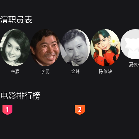
演职员表
夏仪
林嘉
李昆
金峰
陈依龄
电影排行榜
2
3