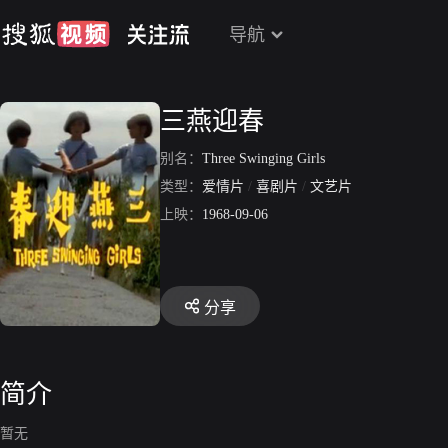
导航
三燕迎春
别名：
Three Swinging Girls
类型：
爱情片
/
喜剧片
/
文艺片
上映：
1968-09-06
分享
简介
暂无