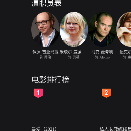
演职员表
保罗·吉亚玛提
米歇尔·威廉姆斯
马克·麦考利
迈克尔
饰 乔治
饰 贝蒂
饰 Alonzo
饰 
电影排行榜
2
3
最爱（2021）
私人女教练续