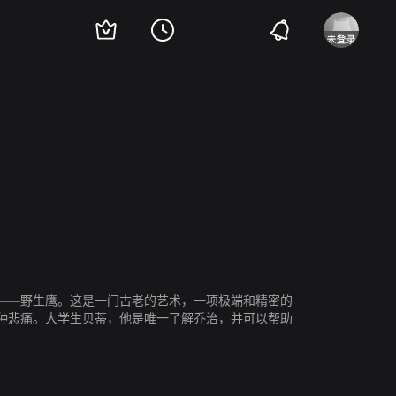
Karl Anthony
Steve DuMouchel
P J Lalka
——野生鹰。这是一门古老的艺术，一项极端和精密的
种悲痛。大学生贝蒂，他是唯一了解乔治，并可以帮助