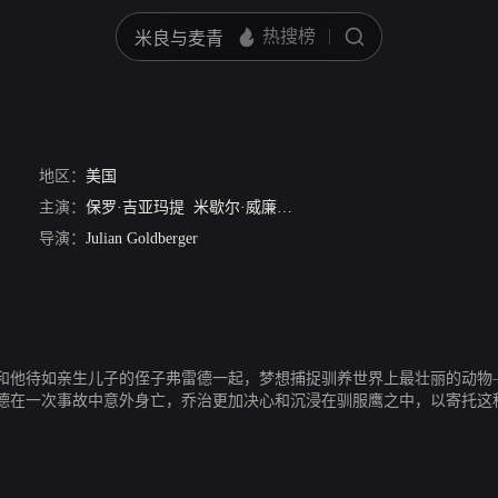
地区：
美国
主演：
保罗·吉亚玛提
米歇尔·威廉姆斯
马克·麦考利
迈克尔·皮特
导演：
Julian Goldberger
和他待如亲生儿子的侄子弗雷德一起，梦想捕捉驯养世界上最壮丽的动物
德在一次事故中意外身亡，乔治更加决心和沉浸在驯服鹰之中，以寄托这