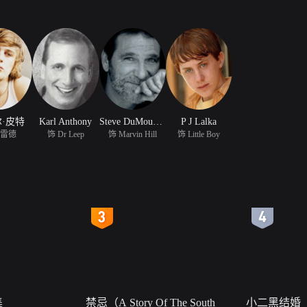
·皮特
Karl Anthony
Steve DuMouchel
P J Lalka
弗雷德
饰 Dr Leep
饰 Marvin Hill
饰 Little Boy
4
5
集
禁忌（A Story Of The South
小二黑结婚