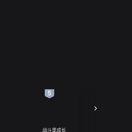
6
7
战斗里成长
蝎尾谋杀案（L