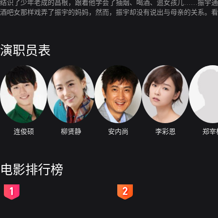
结识了少年老成的昌根，跟着他学会了抽烟、喝酒、追女孩儿……振宇通
酒吧女那样戏弄了振宇的妈妈，然而，振宇却没有说出与母亲的关系。看
演职员表
连俊硕
柳贤静
安内尚
李彩恩
郑宰
电影排行榜
2
3