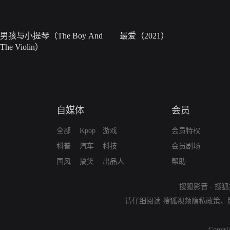
男孩与小提琴（The Boy And
最爱（2021）
The Violin）
自媒体
会员
全部
Kpop
游戏
会员特权
科普
汽车
科技
会员剧场
国风
搞笑
出品人
帮助
搜狐影音
-
搜狐
请仔细阅读
搜狐视频隐私政策
、
Copyri