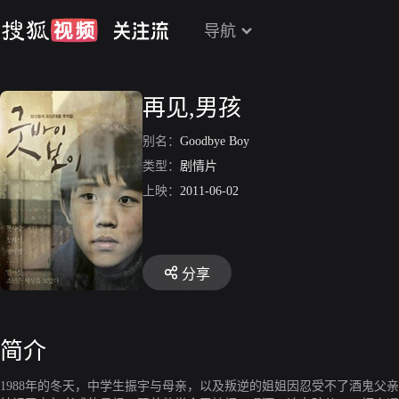
导航
再见,男孩
别名：
Goodbye Boy
类型：
剧情片
上映：
2011-06-02
分享
简介
1988年的冬天，中学生振宇与母亲，以及叛逆的姐姐因忍受不了酒鬼