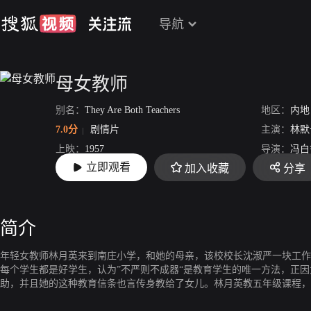
导航
母女教师
别名：
They Are Both Teachers
地区：
内地
7.0分
剧情片
主演：
林默
上映：
1957
导演：
冯白
立即观看
加入收藏
分享
片长：
83分34秒
简介
年轻女教师林月英来到南庄小学，和她的母亲，该校校长沈淑严一块工作
每个学生都是好学生，认为”不严则不成器“是教育学生的唯一方法，正
助，并且她的这种教育信条也言传身教给了女儿。林月英教五年级课程，
堂，处分对王大毛来讲根本没用。林月英反复探计，最终她觉得不能靠处