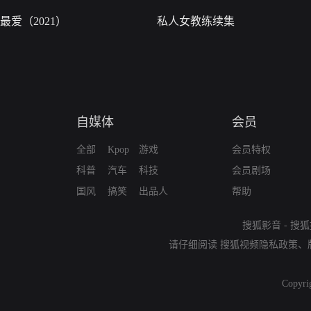
最爱（2021）
私人女教练续集
自媒体
会员
全部
Kpop
游戏
会员特权
科普
汽车
科技
会员剧场
国风
搞笑
出品人
帮助
搜狐影音
-
搜狐
请仔细阅读
搜狐视频隐私政策
、
Copyri