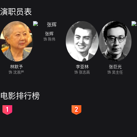
和热情的帮助。在她的帮助下，王大毛果然渐渐有了进步。但一波未平一
诬指偷窃钢笔。沈校长在校务讨论会上，决定开除王大毛，月英、陈伟和
演职员表
但最终王大毛还是被开除了。事情最后弄清钢笔原来是王大毛拾到的，当
窃。真相大白，沈校长深感惭愧，她辞去了校长一职，不告而去。但这位
不下她心爱的事业，在同志们诚意的挽留下，她重又回到学校，与大家一
张辉
饰 陈伟
林默予
李亚林
张巨光
饰 沈淑严
饰 张志高
饰 吴主任
电影排行榜
2
3