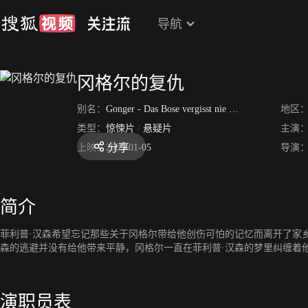
导航
冈格尔的复仇
别名：
Gonger - Das Bose vergisst nie
/
冈格尔的复仇1
地区
类型：
惊悚片
/
悬疑片
主演
分享
上映：
2009-01-05
导演
简介
菲利普·汉森希望忘记那些关于冈格尔带给他创伤可怕的记忆而离开了家
森的逃避并没有给他带来平静，冈格尔一直在菲利普·汉森的梦里纠缠着
演职员表