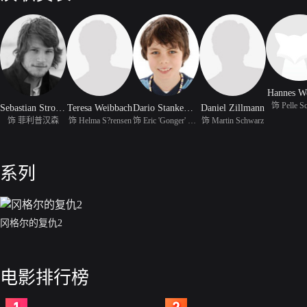
Hannes W
饰 Pelle S
Sebastian Strobel
Teresa Weibbach
Dario Stankewitz
Daniel Zillmann
饰 菲利普汉森
饰 Helma S?rensen
饰 Eric 'Gonger' Hansen
饰 Martin Schwarz
系列
冈格尔的复仇2
电影排行榜
2
3