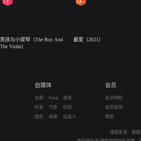
男孩与小提琴（The Boy And
最爱（2021）
The Violin）
自媒体
会员
全部
Kpop
游戏
会员特权
科普
汽车
科技
会员剧场
国风
搞笑
出品人
帮助
搜狐影音
-
搜狐
请仔细阅读
搜狐视频隐私政策
、