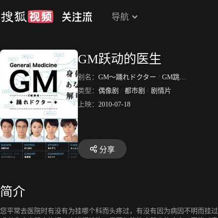
导航
GM跃动的医生
别名：
GM～踊れドクター
/
GM跳舞的医生
类型：
偶像剧
/
都市剧
/
剧情片
上映：
2010-07-18
分享
简介
您平常去医院时有没有为挂哪个科而头疼过，有没有因为病因不明而挂过