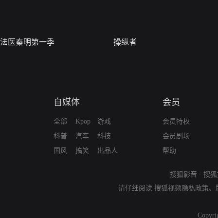
法医秦明第一季
操纵者
自媒体
会员
全部
Kpop
游戏
会员特权
科普
汽车
科技
会员剧场
国风
搞笑
出品人
帮助
搜狐影音
-
搜狐
请仔细阅读
搜狐视频隐私政策
、
Copyri