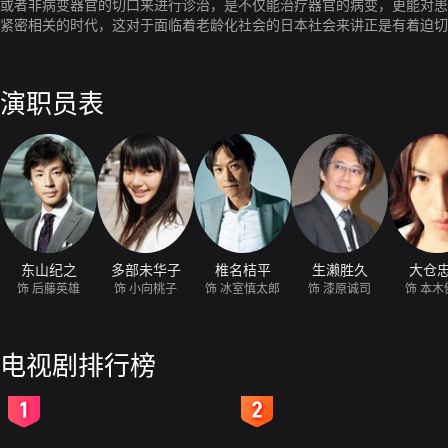
或者非病变器官的切口来进行诊治，是不仅能治疗器官的病变，更能对患
紧密相关的时代，这对于面临着老龄化社会的日本社会来讲正是有着迫切
中，从他们的动作、身体症状中，判断出他们所患何种意外的病并加以说
演职员表
东山纪之
多部未华子
椎名桔平
生濑胜久
大仓
饰 后藤英雄
饰 小向桃子
饰 冰室慎太郎
饰 漆原诚司
饰 本木
电视剧排行榜
2
3