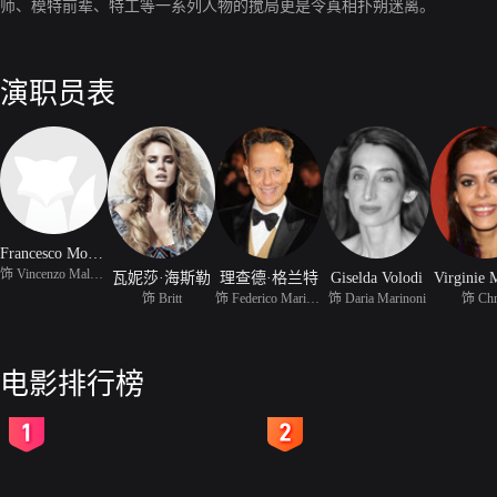
师、模特前辈、特工等一系列人物的搅局更是令真相扑朔迷离。
演职员表
Francesco Montanari
饰 Vincenzo Malerba
瓦妮莎·海斯勒
理查德·格兰特
Giselda Volodi
Virginie 
饰 Britt
饰 Federico Marinoni
饰 Daria Marinoni
饰 Chr
电影排行榜
2
3