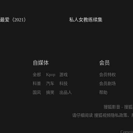
最爱（2021）
私人女教练续集
自媒体
会员
全部
Kpop
游戏
会员特权
科普
汽车
科技
会员剧场
国风
搞笑
出品人
帮助
搜狐影音
-
搜狐
请仔细阅读
搜狐视频隐私政策
、
Copyri