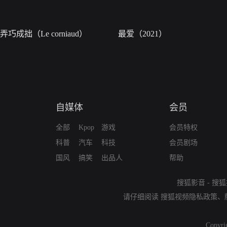
弄巧成拙（Le corniaud）
最爱（2021）
自媒体
会员
全部
Kpop
游戏
会员特权
科普
汽车
科技
会员剧场
国风
搞笑
出品人
帮助
搜狐影音
-
搜狐
请仔细阅读
搜狐视频隐私政策
、
Copyri