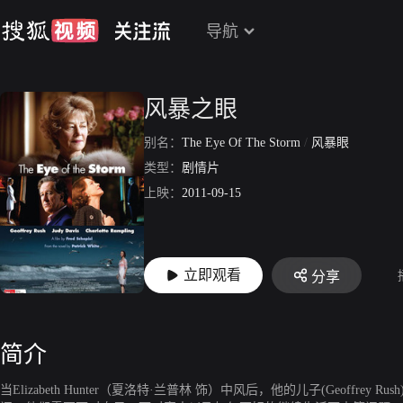
导航
风暴之眼
别名：
The Eye Of The Storm
/
风暴眼
类型：
剧情片
上映：
2011-09-15
立即观看
分享
简介
当Elizabeth Hunter（夏洛特·兰普林 饰）中风后，他的儿子(Geoffr