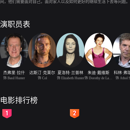
间，他们需要面对自己，面对家人以及如何更好的继续生活下去等问题。
演职员表
杰弗里·拉什
达斯汀·克莱尔
夏洛特·兰普林
朱迪·戴维斯
科林·弗
饰 Basil Hunter
饰 Col
饰 Elizabeth Hunter
饰 Dorothy de Lascabane
饰 Athol 
电影排行榜
2
3