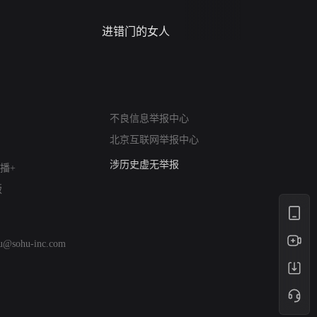
进错门的女人
请君入梦
网络暴力有害信息举报
12318 文化市场举报
不良信息举报中心
算法推荐专项举报
北京互联网举报中心
亚运会举报专区
涉历史虚无举报
播+
网络谣言信息专项
版
涉政举报入口
涉未成年人举报
清朗自媒体乱象举报
hu@sohu-inc.com
涉民族宗教有害信息举报
清朗·生活服务类内容举报
清朗春节网络环境整治
涉企举报专区