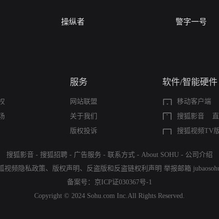
操纵者
警字一号
服务
软件/智能硬件
权
网站联盟
移动客户端
场
关于我们
搜狐影音
直
版权投诉
搜狐视频TV
搜狐影音
-
搜狐招聘
-
广告服务
-
联系方式
-
About SOHU
-
公司介绍
狐视频隐私政策
、
版权声明
、
反盗版和反盗链权利声明
举报邮箱
jubaoso
备案号：
京ICP证030367号-1
Copyright © 2024 Sohu.com Inc.All Rights Reserved.