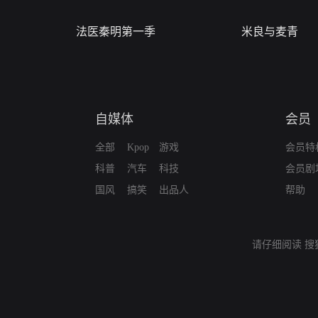
法医秦明第一季
米良与麦青
自媒体
会员
全部
Kpop
游戏
会员特
科普
汽车
科技
会员剧
国风
搞笑
出品人
帮助
请仔细阅读
搜