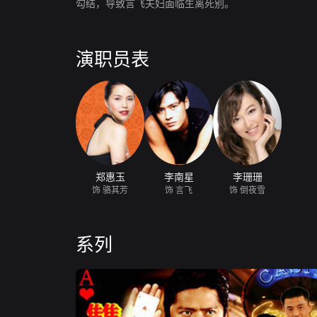
勾结，导致言飞夫妇面临生离死别。
演职员表
郑惠玉
李南星
李珊珊
饰 骆其芳
饰 言飞
饰 倒夜雪
系列