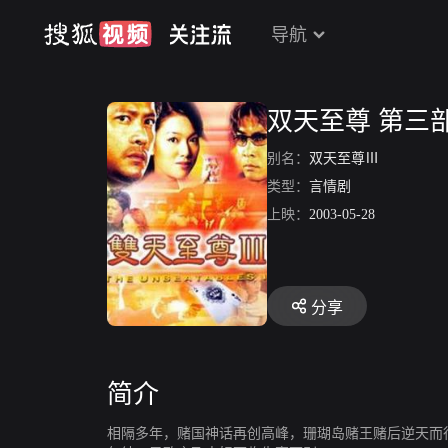
导航
双天至尊 第三
别名：
双天至尊Ⅲ
类型：
言情剧
上映：
2003-05-28
分享
简介
相隔多年，赌国神话再创高峰，珊瑚岛赌王赌后逆天而