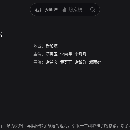
部
地区：
新加坡
主演：
郑惠玉
李南星
李珊珊
导演：
谢益文
黄芬菲
谢敏洋
赖丽婷
行、结为夫妇，再度应验了命运的诅咒，引来一生纠缠难了的恩怨。除了