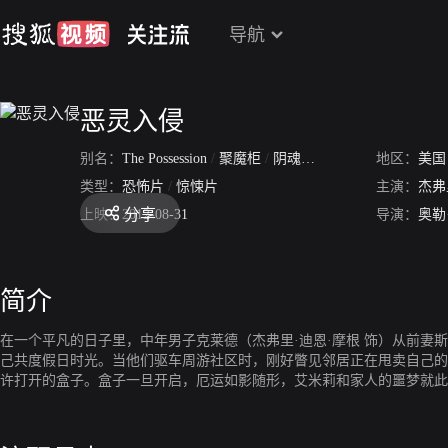
导航
恶灵入侵
别名：
The Possession
/
聚魔柜
/
阴魂转让
/
死魂盒
地区：
美国
类型：
恐怖片
/
惊悚片
主演：
杰弗
分享
上映：
2012-08-31
导演：
奥勒
简介
在一个平凡的日子里，中年男子克莱德（杰弗里·迪恩·摩根 饰）从前妻斯
己共度假日时光。当他们驱车周游社区时，刚好瞥见邻居正在甩卖自己的
许打开的盒子。盒子一旦开启，厄运如影随形，艾米莉和家人的噩梦就此