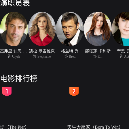
演职员表
杰弗里·迪恩·摩根
凯拉·塞吉维克
格兰特·秀
娜塔莎·卡利斯
奎恩·
饰 Clyde
饰 Stephanie
饰 Brett
饰 Em
饰 Act
电影排行榜
2
3
堤（The Pier）
天生大赢家（Born To Win）