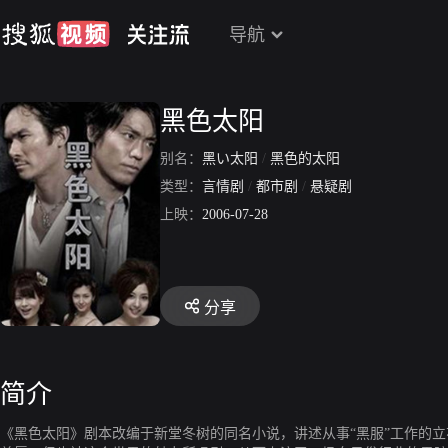
导航
黑色太阳
别名：
黑い太阳
/
黑色的太阳
类型：
言情剧
/
都市剧
/
悬疑剧
上映：
2006-07-28
分享
简介
《黑色太阳》剧本改编于新堂冬树的同名小说，讲述从事“黑服”工作的