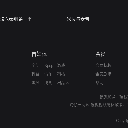
法医秦明第一季
米良与麦青
自媒体
会员
全部
Kpop
游戏
会员特权
科普
汽车
科技
会员剧场
国风
搞笑
出品人
帮助
搜狐影音
-
搜狐
请仔细阅读
搜狐视频隐私政策
、
Copyri