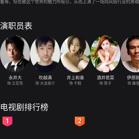
羞辱，但也被这个世界的魅力所吸引，从而上演了一场向风俗行业的黑暗
演职员表
永井大
吹越满
井上和香
酒井若菜
伊原
饰 立花笃
饰 大泷良介
饰 千鹤
饰 笑子
饰 藤
电视剧排行榜
2
3