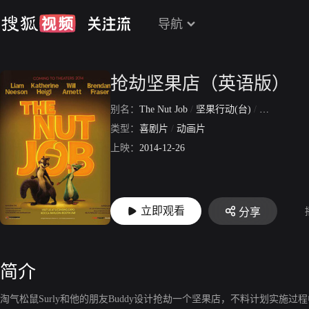
导航
抢劫坚果店（英语版）
别名：
The Nut Job
/
坚果行动(台)
/
古惑松鼠之
类型：
喜剧片
/
动画片
上映：
2014-12-26
立即观看
分享
简介
淘气松鼠Surly和他的朋友Buddy设计抢劫一个坚果店，不料计划实施