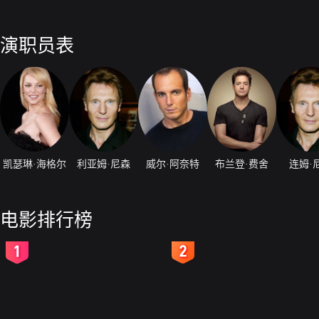
演职员表
凯瑟琳·海格尔
利亚姆·尼森
威尔·阿奈特
布兰登·费舍
连姆·
电影排行榜
2
3