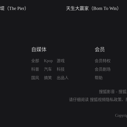
堤（The Pier）
天生大赢家（Born To Win）
自媒体
会员
全部
Kpop
游戏
会员特权
科普
汽车
科技
会员剧场
国风
搞笑
出品人
帮助
搜狐影音
-
搜狐
请仔细阅读
搜狐视频隐私政策
、
Copyri