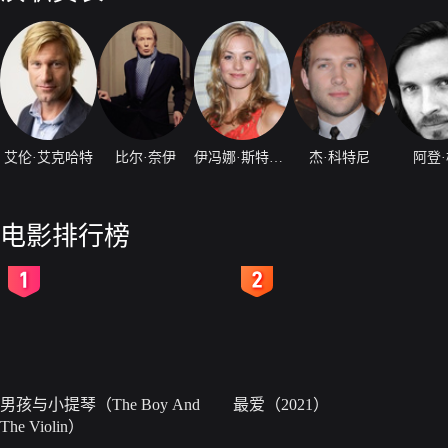
艾伦·艾克哈特
比尔·奈伊
伊冯娜·斯特拉霍夫斯基
杰·科特尼
阿登
电影排行榜
2
3
男孩与小提琴（The Boy And
最爱（2021）
The Violin）