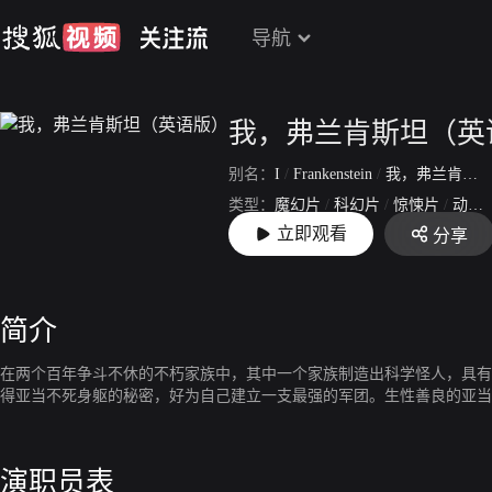
导航
我，弗兰肯斯坦（英
别名：
I
/
Frankenstein
/
我，弗兰肯斯坦
类型：
魔幻片
/
科幻片
/
惊悚片
/
动作片
立即观看
分享
上映：
2014-01-24
简介
在两个百年争斗不休的不朽家族中，其中一个家族制造出科学怪人，具有
得亚当不死身躯的秘密，好为自己建立一支最强的军团。生性善良的亚当
演职员表