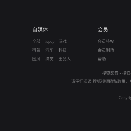
自媒体
会员
全部
Kpop
游戏
会员特权
科普
汽车
科技
会员剧场
国风
搞笑
出品人
帮助
搜狐影音
-
搜狐
请仔细阅读
搜狐视频隐私政策
、
Copyri