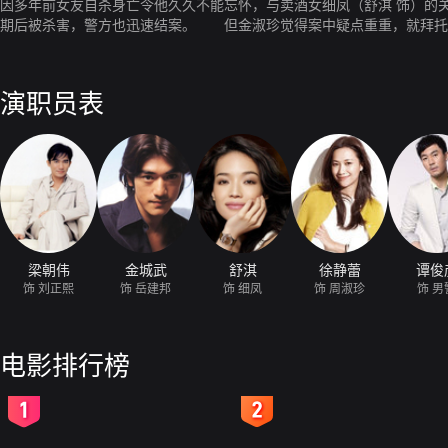
因多年前女友自杀身亡令他久久不能忘怀，与卖酒女细凤（舒淇 饰）的
期后被杀害，警方也迅速结案。 但金淑珍觉得案中疑点重重，就拜托
演职员表
梁朝伟
金城武
舒淇
徐静蕾
谭俊
饰 刘正熙
饰 岳建邦
饰 细凤
饰 周淑珍
饰 男
电影排行榜
2
3