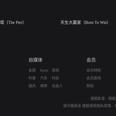
堤（The Pier）
天生大赢家（Born To Win）
自媒体
会员
全部
Kpop
游戏
会员特权
科普
汽车
科技
会员剧场
国风
搞笑
出品人
帮助
搜狐影音
-
搜狐
请仔细阅读
搜狐视频隐私政策
、