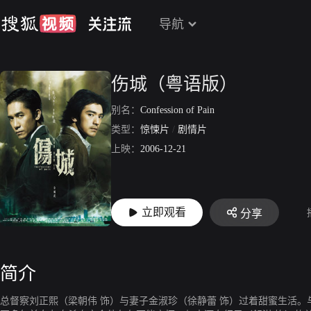
导航
伤城（粤语版）
别名：
Confession of Pain
类型：
惊悚片
/
剧情片
上映：
2006-12-21
立即观看
分享
简介
总督察刘正熙（梁朝伟 饰）与妻子金淑珍（徐静蕾 饰）过着甜蜜生活