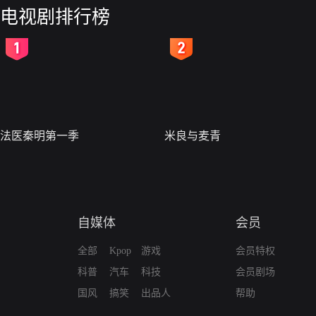
电视剧排行榜
2
3
法医秦明第一季
米良与麦青
自媒体
会员
全部
Kpop
游戏
会员特权
科普
汽车
科技
会员剧场
国风
搞笑
出品人
帮助