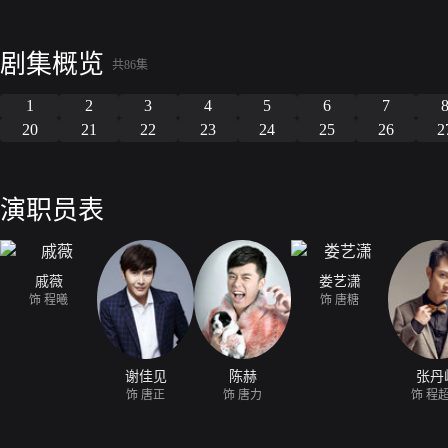
剧集概览
共86集
1
2
3
4
5
6
7
20
21
22
23
24
25
26
2
演职员表
戚薇
娄艺潇
饰 程曦
饰 唐糖
谢佳见
陈赫
张丹
饰 唐正
饰 唐力
饰 程