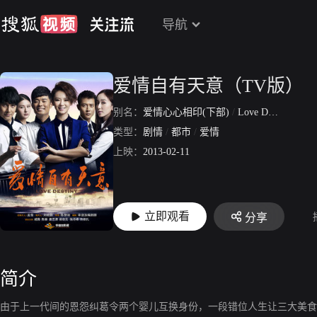
导航
爱情自有天意（TV版）
别名：
爱情心心相印(下部)
/
Love Destiny
类型：
剧情
/
都市
/
爱情
上映：
2013-02-11
立即观看
分享
简介
由于上一代间的恩怨纠葛令两个婴儿互换身份，一段错位人生让三大美食