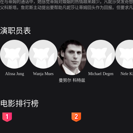
在与蒂姆的通话中，她感觉蒂姆对婚姻的热情越来越少。凡妮莎突发奇想
父科斯塔。詹尼斯主动提出要帮助凡妮莎让蒂姆回头作为回报。但要求凡
现距离的真正原因。凡妮莎崩溃了，但詹尼斯并不愿意就此放弃凡妮莎。
援。当他不能提供任何任何身份证明的时候，被警察带走了。
演职员表
Alissa Jung
Wanja Mues
Michael Degen
Nele K
曼努尔·科特兹
电影排行榜
2
3