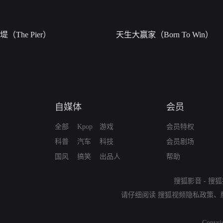
堤（The Pier）
天生大赢家（Born To Win）
自媒体
会员
全部
Kpop
游戏
会员特权
科普
汽车
科技
会员剧场
国风
搞笑
出品人
帮助
搜狐影音
-
搜狐
请仔细阅读
搜狐视频隐私政策
、
Copyri