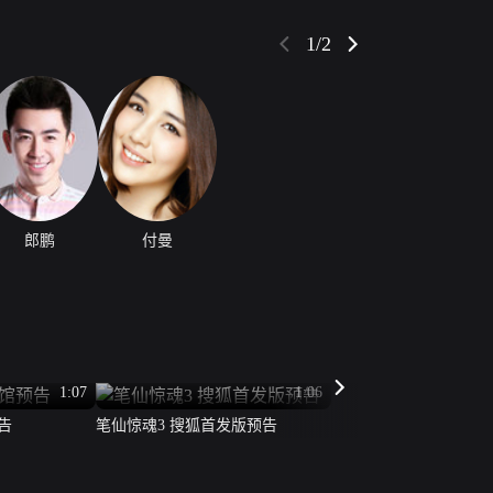
最终来到一个废弃已久的宅邸院落，夜幕降临，贪心
和丧失敬畏心家伙又号召大家玩笔仙寻找刺激。可怕
1/2
郎鹏
付曼
1:07
1:06
告
笔仙惊魂3 搜狐首发版预告