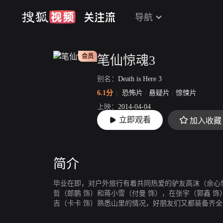
导航
会员
笔仙惊魂3
别名：
Death is Here 3
6.1分
恐怖片
/
悬疑片
/
惊悚片
上映：
2014-04-04
立即观看
加入收藏
片长：
98分12秒
简介
毕业在即，对户外旅行有着共同热爱的驴友高沫（余心恬
哲（郎鹏 饰）和蒋小雪（付曼 饰），在张宇（郭鑫 
吉（卡卡 饰）熟悉山里的情况，好朋友们又都装备齐
和海蓝不慎掉入水中，弄丢了唯一能和外界联系的卫星