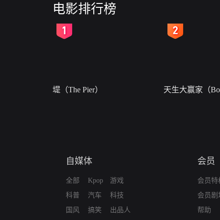
电影排行榜
2
3
堤（The Pier）
天生大赢家（Born
自媒体
会员
全部
Kpop
游戏
会员特
科普
汽车
科技
会员剧
国风
搞笑
出品人
帮助