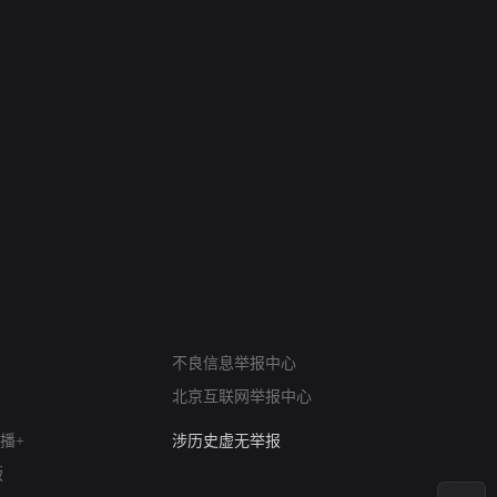
6
7
禁忌（A Story Of The South
火球（Ball of F
Seas）
网络暴力有害信息举报
12318 文化市场举报
不良信息举报中心
算法推荐专项举报
北京互联网举报中心
亚运会举报专区
涉历史虚无举报
播+
网络谣言信息专项
版
涉政举报入口