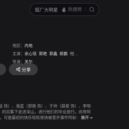
地区：
内地
主演：
余心恬
郭艳
郭鑫
郎鹏
付曼
薛斐
吴云飞
嘉熙
卡卡
导演：
关尔
分享
 饰）、海蓝（郭艳 饰）、于帅（薛斐 饰）、李明
饰）的召集下走进深山，进行他们的毕业旅行。向导阿
展开
全，可是最初的快乐轻松很快被意外事件所破坏。明哲
电话，阿吉催促众人尽快赶路，他相信在山里枉死之