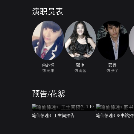
人的鬼魂会给他们带来意想不到的麻烦。慌张的年轻人
的于帅到处在院子里找值钱的东西，之后这个无所顾忌
演职员表
的事件降临在他们中间……
余心恬
郭艳
郭鑫
饰 高沫
饰 海蓝
饰 张宇
预告/花絮
1:10
笔仙惊魂3- 卫生间预告
笔仙惊魂3-图书馆预