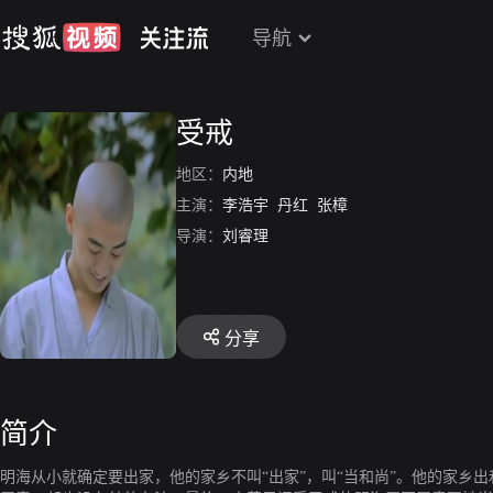
导航
受戒
地区：
内地
主演：
李浩宇
丹红
张樟
导演：
刘睿理
分享
简介
明海从小就确定要出家，他的家乡不叫“出家”，叫“当和尚”。他的家