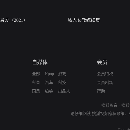
最爱（2021）
私人女教练续集
自媒体
会员
全部
Kpop
游戏
会员特权
科普
汽车
科技
会员剧场
国风
搞笑
出品人
帮助
搜狐影音
-
搜狐
请仔细阅读
搜狐视频隐私政策
、
Copyri