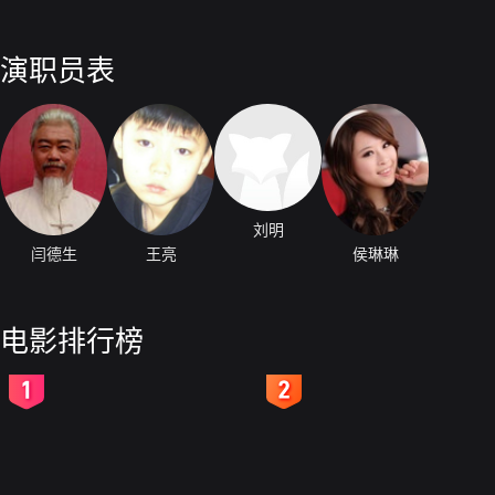
演职员表
刘明
闫德生
王亮
侯琳琳
电影排行榜
2
3