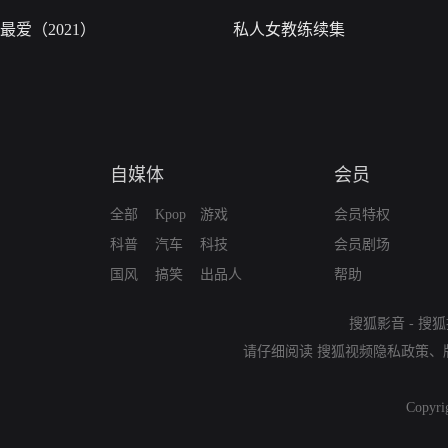
最爱（2021）
私人女教练续集
自媒体
会员
全部
Kpop
游戏
会员特权
科普
汽车
科技
会员剧场
国风
搞笑
出品人
帮助
搜狐影音
-
搜狐
请仔细阅读
搜狐视频隐私政策
、
Copyri