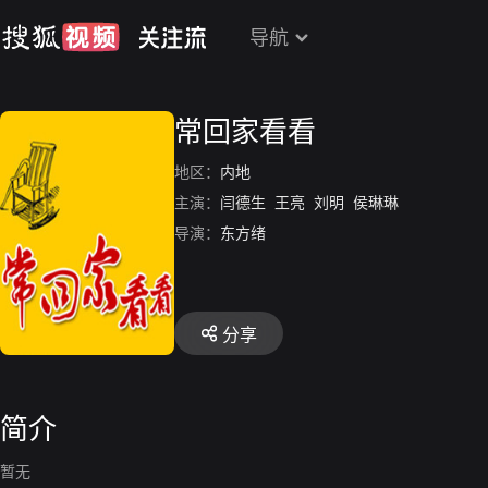
导航
常回家看看
地区：
内地
主演：
闫德生
王亮
刘明
侯琳琳
导演：
东方绪
分享
简介
暂无