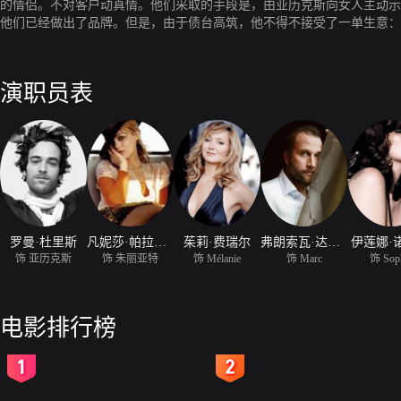
的情侣。不对客户动真情。他们采取的手段是，由亚历克斯向女人主动示
他们已经做出了品牌。但是，由于债台高筑，他不得不接受了一单生意：
丝马迹，层层推敲，他们发现两人是真心相爱。但是箭在弦上，他只能硬
而，日久生情，他发现一切都变得不同。
演职员表
罗曼·杜里斯
凡妮莎·帕拉迪丝
茱莉·费瑞尔
弗朗索瓦·达米昂
伊莲娜·
饰 亚历克斯
饰 朱丽亚特
饰 Mélanie
饰 Marc
饰 Sop
电影排行榜
2
3