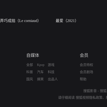
弄巧成拙（Le corniaud）
最爱（2021）
自媒体
会员
全部
Kpop
游戏
会员特权
科普
汽车
科技
会员剧场
国风
搞笑
出品人
帮助
搜狐影音
-
搜狐
请仔细阅读
搜狐视频隐私政策
、