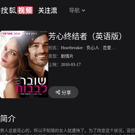
导航
芳心终结者（英语版）
别名：
Heartbreaker
/
负心人
/
恋爱救火队
/
代
类型：
剧情片
上映：
2010-03-17
分享
简介
男人总是花心的，所以不知情的女人就遭殃了。为了改变这个状况，亚历