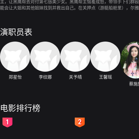
主，让黑鹰帮去对付第七感美少女。黑鹰帮主恼羞成怒，带领手下们群殴
能会让大姐和其他姐妹找到并救出自己。在关押点（游艇船舱里），尔雅
姐和其他姐妹找到并救出自己两人。“姐姐有难”的信息触发了琪玉的“第
里也就是尔雅、思嘉被关押的地方。宜宣等人乘船来到游艇旁，嘱咐琪玉
然现身。她俩向歹徒要被绑架的姐妹，并利用他们轻敌和好色的弱点把黑
演职员表
宜宣和珊瑚。众姐妹在海边上与黑鹰帮展开了全面决斗，最终打败了对手
举杯庆祝！
郑星怡
李纹娜
关予晴
王馨瑶
蔡施
电影排行榜
2
3