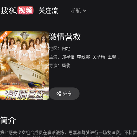
导航
激情营救
地区：
内地
主演：
郑星怡
李纹娜
关予晴
王馨瑶
蔡施施
导演：
唐俊
分享
简介
第七感美少女组合成员在拳馆锻炼，思嘉和舞梦进行一场友谊赛，不料舞