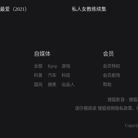
最爱（2021）
私人女教练续集
自媒体
会员
全部
Kpop
游戏
会员特权
科普
汽车
科技
会员剧场
国风
搞笑
出品人
帮助
搜狐影音
-
搜狐
请仔细阅读
搜狐视频隐私政策
、
Copyri