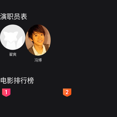
演职员表
翟爽
冯博
电影排行榜
2
3