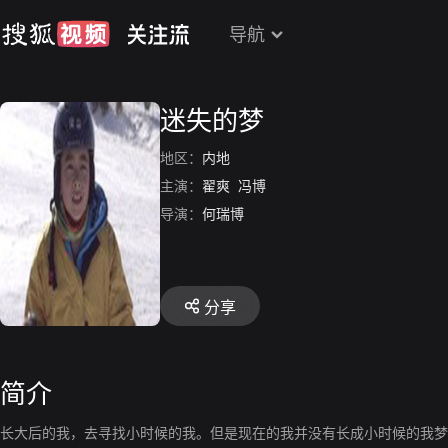
导航
迷失的梦
地区：
内地
主演：
翟爽
冯博
导演：
何瑞博
分享
简介
长大后的我，去寻找小时候的我。但是现在的我并没有长成小时候的我梦