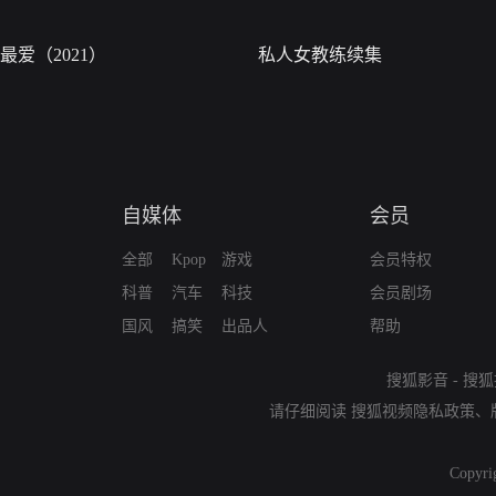
最爱（2021）
私人女教练续集
自媒体
会员
全部
Kpop
游戏
会员特权
科普
汽车
科技
会员剧场
国风
搞笑
出品人
帮助
搜狐影音
-
搜狐
请仔细阅读
搜狐视频隐私政策
、
Copyri