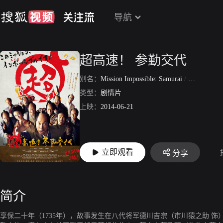
导航
超高速！ 参勤交代
别名：
Mission Impossible: Samurai
/
超高速！参
类型：
剧情片
上映：
2014-06-21
立即观看
分享
简介
享保二十年（1735年），故事发生在八代将军德川吉宗（市川猿之助 