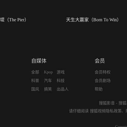
堤（The Pier）
天生大赢家（Born To Win）
自媒体
会员
全部
Kpop
游戏
会员特权
科普
汽车
科技
会员剧场
国风
搞笑
出品人
帮助
搜狐影音
-
搜狐
请仔细阅读
搜狐视频隐私政策
、
Copyri