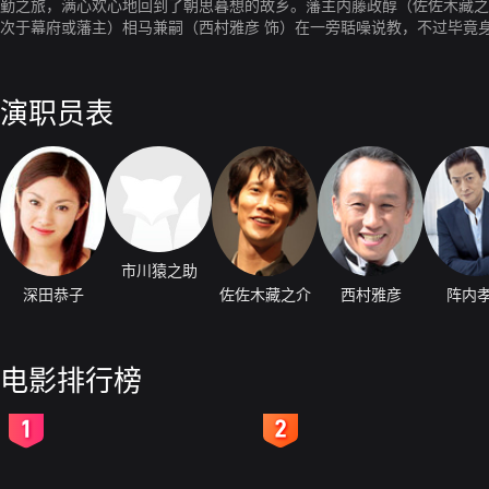
勤之旅，满心欢心地回到了朝思暮想的故乡。藩主内藤政醇（佐佐木藏之
次于幕府或藩主）相马兼嗣（西村雅彦 饰）在一旁聒噪说教，不过毕竟
让全藩上下大为震惊的消息：从即日起藩主内藤即刻启程前去江户参勤交
出捉襟见肘的蕞尔小藩，一时还真让人想不通究竟问题出在了那里。而事
出了这个毒辣之计。要知道汤长谷藩到江户需要八天行程，限定五天之内到达简直是一个超级不合理的命令。 得知这一
演职员表
从上一次参勤到回来期间，藩内几乎没有半点积蓄。麾下的属从也人丁寥
成命。然而松平信祝摆明想要摧毁汤长谷藩，不仅没有改变主意，还让濑
官道出发，掩人耳目。而内藤则带着荒水源八郎（寺胁康文 饰）、今村清
等藩内为数不多的忠勇武士乔装打扮，抄小路匆匆向江户赶去。在此期间
火的少女阿咲（深田恭子 饰）。 另一方面，松平信祝绝不会坐视内藤藩主安安稳稳赶到江户，他沿途布置下装备精良的精兵强将，势要彻底破坏内藤一行的超高速参勤交代。汤长谷藩
的命运悬于一线，许多人的命运将在短短五天内改变……
市川猿之助
深田恭子
佐佐木藏之介
西村雅彦
阵内
电影排行榜
2
3