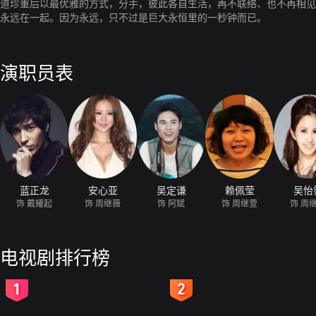
道珍重后以最优雅的方式，分手，彼此各自生活，再不联络、也不再相见
永远在一起。因为永远，只不过是巨大永恒里的一秒钟而已。
演职员表
蓝正龙
安心亚
吴定谦
赖佩莹
吴怡
饰 戴耀起
饰 周继薇
饰 阿斌
饰 周继萱
饰 周
电视剧排行榜
2
3