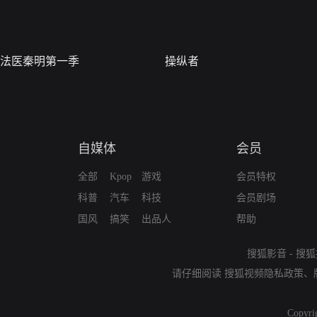
法医秦明第一季
操纵者
自媒体
会员
全部
Kpop
游戏
会员特权
科普
汽车
科技
会员剧场
国风
搞笑
出品人
帮助
搜狐影音
-
搜狐
请仔细阅读
搜狐视频隐私政策
、
Copyri