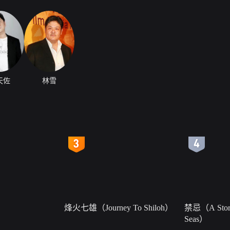
天佐
林雪
4
5
烽火七雄（Journey To Shiloh）
禁忌（A Story
Seas）