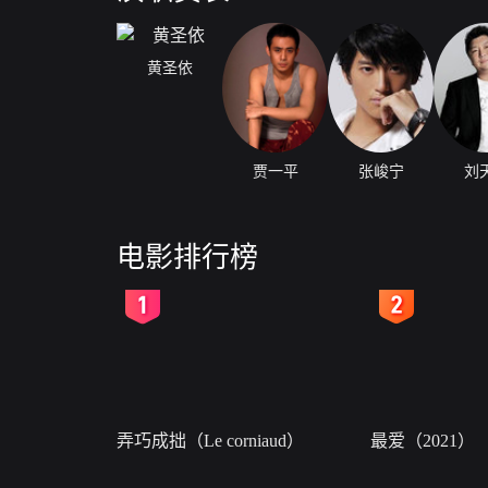
黄圣依
贾一平
张峻宁
刘
电影排行榜
2
3
弄巧成拙（Le corniaud）
最爱（2021）