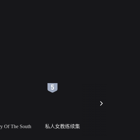
6
7
 Of The South
私人女教练续集
小二黑结