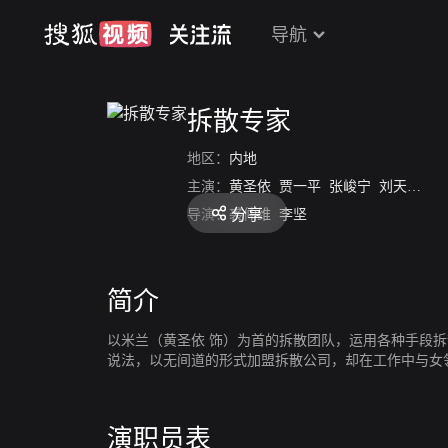
导航
拆散专家
地区：
内地
主演：
黄圣依
贾一平
张峻宁
刘天佐
林
分享
导演：
裘仲维
李坚
简介
以米兰（黄圣依 饰）为首的拆散团队，运用各种手段拆
说法，以无间道的形式加盟拆散公司，却在工作中与女
演职员表