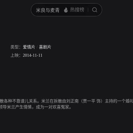
类型：
爱情片
/
喜剧片
雪
上映：
2014-11-11
散各种不靠谱儿关系。米兰在拆散由刘正南（贾一平 饰）主持的一个婚礼
领导米兰产生情愫，成为一对欢喜冤家。