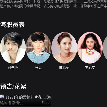
飘摇战火连连的时代，有着一段凄美动人的爱情故事……上海滩商界大亨
遗产和扑朔迷离的宝藏传说，多方势力剑拨弩张，让一场纷争似乎在所难
然回归，力挽狂澜，帮有名无实的妻子尚婉婷洗脱了嫌疑，粉碎了堂兄沈
悦不甘屈居人下，风流倜傥的外表难掩他野心勃勃的内心。然而，阻挡沈
字叫周定一。
演职员表
付辛博
张亮
韩彩英
李心艾
预告/花絮
11:25