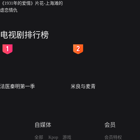
《1931年的爱情》片花-上海滩的
虐恋情仇
电视剧排行榜
2
3
法医秦明第一季
米良与麦青
自媒体
会员
全部
Kpop
游戏
会员特权