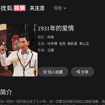
导航
1931年的爱情
地区：
内地
主演：
付辛博
张亮
韩彩英
李心艾
赵擎
谭
导演：
元德
加入收藏
分享
简介
当一切的一切已经过去了七十年，当一切繁花似锦已经如尘烟般消散，我