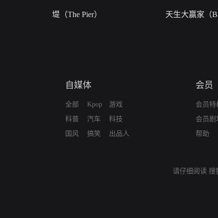
堤（The Pier）
天生大赢家（Bor
自媒体
会员
全部
Kpop
游戏
会员特
科普
汽车
科技
会员剧
国风
搞笑
出品人
帮助
请仔细阅读
搜