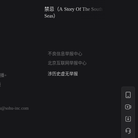
禁忌（A Story Of The South
火球（Ball 
Seas）
网络暴力有害信息举报
12318 文化市场举报
不良信息举报中心
算法推荐专项举报
北京互联网举报中心
亚运会举报专区
涉历史虚无举报
播+
网络谣言信息专项
版
涉政举报入口
涉未成年人举报
清朗自媒体乱象举报
hu@sohu-inc.com
涉民族宗教有害信息举报
清朗·生活服务类内容举报
清朗春节网络环境整治
涉企举报专区