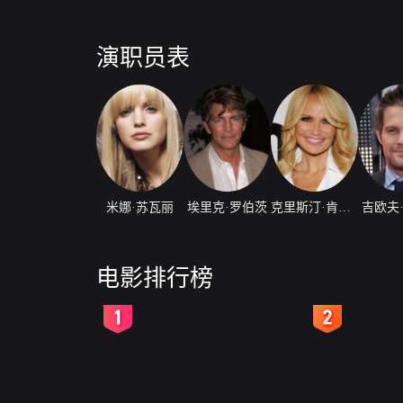
演职员表
米娜·苏瓦丽
埃里克·罗伯茨
克里斯汀·肯诺恩斯
吉欧夫
电影排行榜
2
3