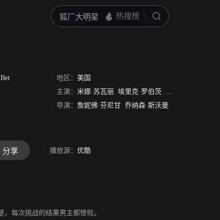
 Bet
地区：
美国
主演：
米娜·苏瓦丽
埃里克·罗伯茨
克里斯汀·肯诺恩
导演：
詹妮佛·芬尼甘
乔纳森·斯沃曼
播放源：
优酷
分享
是，每次挑战的结果男主都惨败。