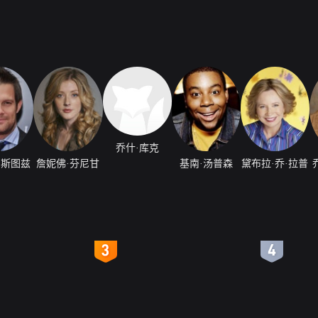
乔什·库克
·斯图兹
詹妮佛·芬尼甘
基南·汤普森
黛布拉·乔·拉普
4
5