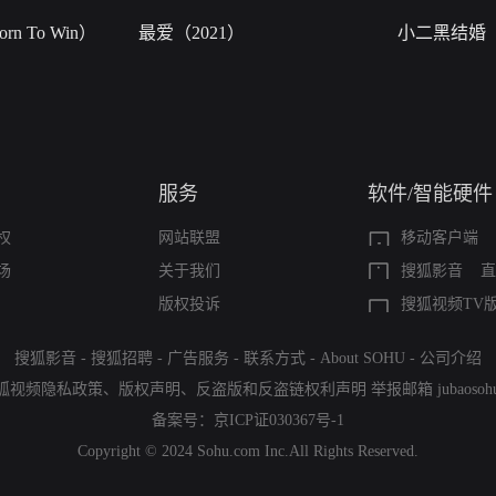
n To Win）
最爱（2021）
小二黑结婚
服务
软件/智能硬件
权
网站联盟
移动客户端
场
关于我们
搜狐影音
直
版权投诉
搜狐视频TV
搜狐影音
-
搜狐招聘
-
广告服务
-
联系方式
-
About SOHU
-
公司介绍
狐视频隐私政策
、
版权声明
、
反盗版和反盗链权利声明
举报邮箱
jubaoso
备案号：
京ICP证030367号-1
Copyright © 2024 Sohu.com Inc.All Rights Reserved.