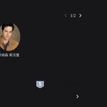
1/2
乔纳森·斯沃曼
6
7