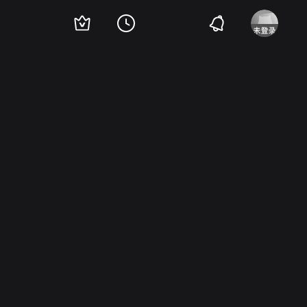
斯
吉欧夫·斯图兹
詹妮佛·芬尼甘
乔什·库克
基南·汤普森
黛布拉·乔·拉