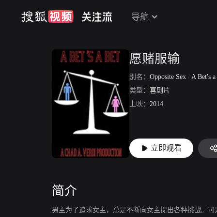
导航
愿赌服输
别名：
Opposite Sex
/
A Bet's a
类型：
喜剧片
上映：
2014
立即观看
简介
男主为了追求女主，总是不断向女主提出各种挑战。可