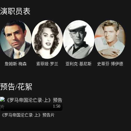
君，但是皇帝却抓住了他与公主。
演职员表
詹姆斯·梅森
索菲娅·罗兰
亚利克·基尼斯
史蒂芬·博伊德
预告/花絮
1:50
《罗马帝国沦亡录·上》预告片