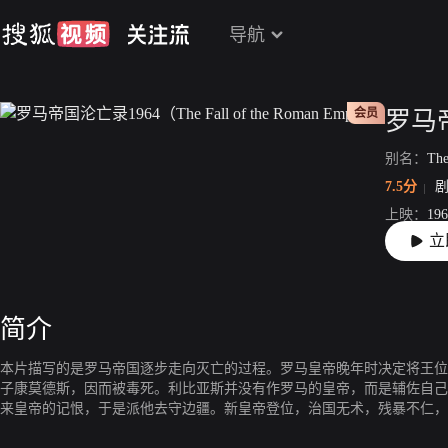
导航
会员
别名：
The
7.5分
上映：
196
立
片长：
17
简介
本片描写的是罗马帝国逐步走向灭亡的过程。罗马皇帝晚年时决定将王位
子康莫德斯，因而被毒死。利比亚斯并没有作罗马的皇帝，而是辅佐自己
来皇帝的记恨，于是派他去守边疆。新皇帝登位，治国无术，残暴不仁，
抗，而带头的正是姐姐露西拉公主。新皇帝派遣利比亚斯去征讨，利比亚