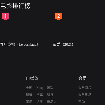
电影排行榜
2
3
弄巧成拙（Le corniaud）
最爱（2021）
自媒体
会员
全部
Kpop
游戏
会员特权
科普
汽车
科技
会员剧场
国风
搞笑
出品人
帮助