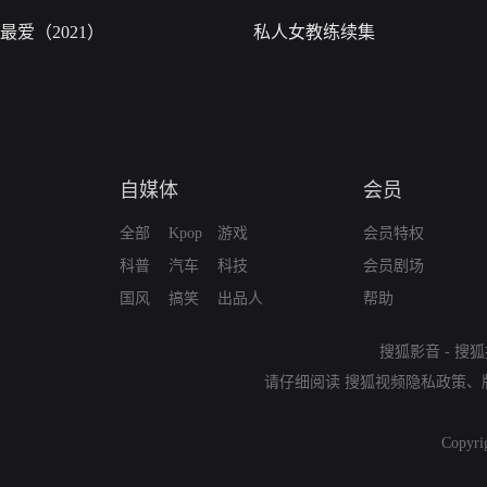
最爱（2021）
私人女教练续集
自媒体
会员
全部
Kpop
游戏
会员特权
科普
汽车
科技
会员剧场
国风
搞笑
出品人
帮助
搜狐影音
-
搜狐
请仔细阅读
搜狐视频隐私政策
、
Copyri