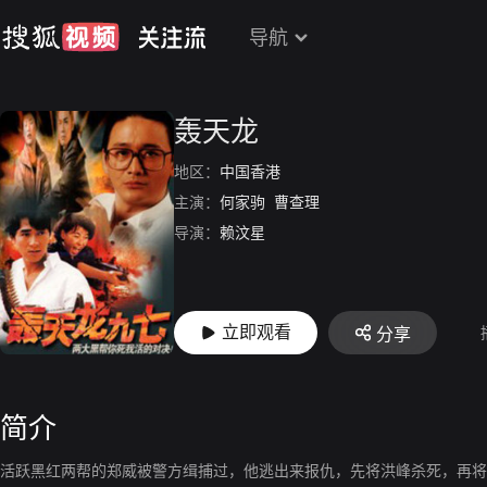
导航
轰天龙
地区：
中国香港
主演：
何家驹
曹查理
导演：
赖汶星
立即观看
分享
简介
活跃黑红两帮的郑威被警方缉捕过，他逃出来报仇，先将洪峰杀死，再将