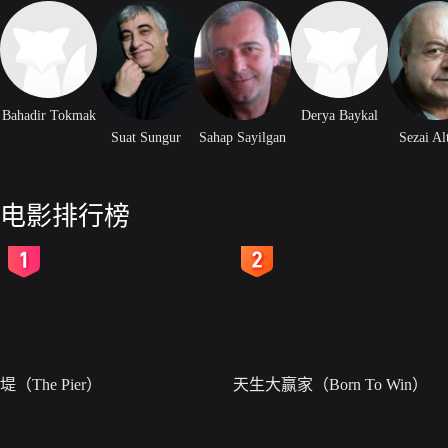
Bahadir Tokmak
Derya Baykal
Suat Sungur
Sahap Sayilgan
Sezai Al
电影排行榜
2
3
堤（The Pier）
天生大赢家（Born To Win）