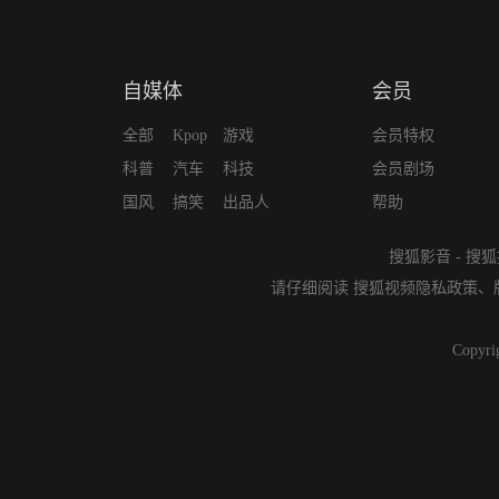
自媒体
会员
全部
Kpop
游戏
会员特权
科普
汽车
科技
会员剧场
国风
搞笑
出品人
帮助
搜狐影音
-
搜狐
请仔细阅读
搜狐视频隐私政策
、
Copyri