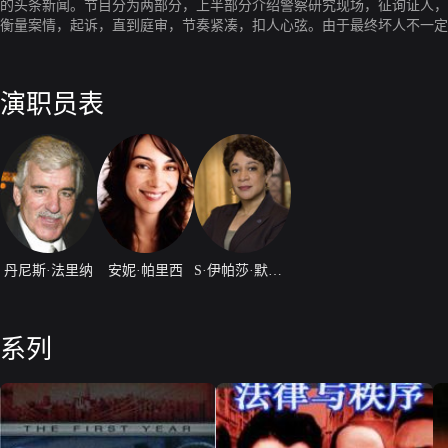
的头条新闻。节目分为两部分，上半部分介绍警察研究现场，征询证人，
衡量案情，起诉，直到庭审，节奏紧凑，扣人心弦。由于最终坏人不一定被绳之
情类最佳电视剧奖提名的这部热门电视剧，这次却意外地未被提名，粉碎
演职员表
丹尼斯·法里纳
安妮·帕里西
S·伊帕莎·默克尔森
系列