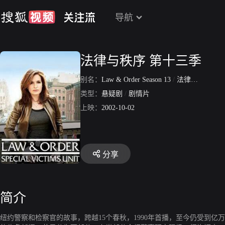
导航
法律与秩序 第十三季
别名：
Law & Order Season 13
/
法律与秩序第13季
类型：
悬疑剧
/
剧情片
上映：
2002-10-02
分享
简介
纽约警察和检察官的故事，跨越15个春秋，1990年首播，至今仍受到