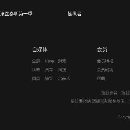
法医秦明第一季
操纵者
自媒体
会员
全部
Kpop
游戏
会员特权
科普
汽车
科技
会员剧场
国风
搞笑
出品人
帮助
搜狐影音
-
搜狐
请仔细阅读
搜狐视频隐私政策
、
Copyri