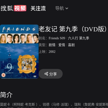
导航
老友记 第九季（DVD版
别名：
Friends S09
/
六人行 第九季
类型：
剧情
/
爱情
/
喜剧
上映：
2002
分享
简介
莫妮卡（柯特妮·考克斯 ）、钱德（马修·派瑞）、瑞秋（詹妮弗·安妮