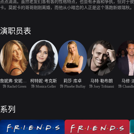
点点滴滴。虽然老友们各有各的性格特点，也会有矛盾和争执，但对于彼此，他们永远b
卡。莫妮卡的哥哥刚刚离婚，而他从小暗恋的人正是这个落跑新娘瑞秋。
了，从二十多岁初入社会，到三十多岁成家立业，他们一走就是十年。 
怀大笑或是黯然神伤。
演职员表
詹妮弗·安妮斯顿
柯特妮·考克斯
莉莎·库卓
马特·勒布朗
马修·
饰 Rachel Green
饰 Monica Geller
饰 Phoebe Buffay
饰 Joey Tribianni
饰 Chandle
系列