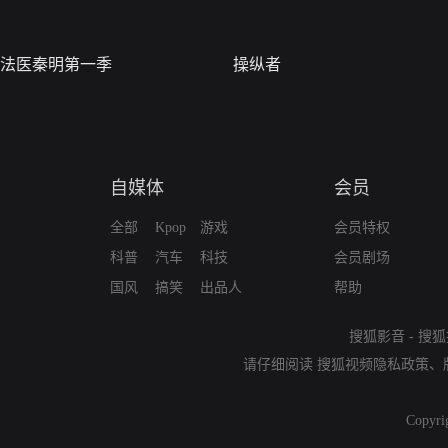
法医秦明第一季
操纵者
自媒体
会员
全部
Kpop
游戏
会员特权
科普
汽车
科技
会员剧场
国风
搞笑
出品人
帮助
搜狐影音
-
搜狐
请仔细阅读
搜狐视频隐私政策
、
Copyri